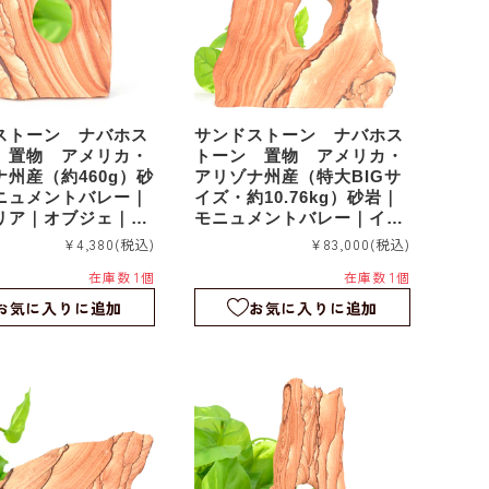
ストーン ナバホス
サンドストーン ナバホス
 置物 アメリカ・
トーン 置物 アメリカ・
ナ州産（約460g）砂
アリゾナ州産（特大BIGサ
ニュメントバレー｜
イズ・約10.76kg）砂岩｜
リア｜オブジェ｜sd
モニュメントバレー｜イン
テリア｜オブジェ｜sds02
¥4,380
(税込)
¥83,000
(税込)
5
在庫数 1個
在庫数 1個
お気に入りに追加
お気に入りに追加