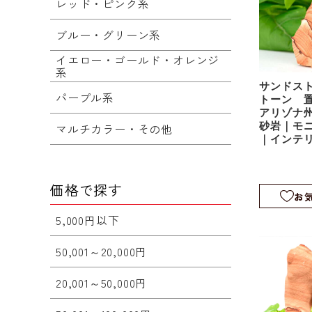
レッド・ピンク系
ブルー・グリーン系
イエロー・ゴールド・オレンジ
系
サンドス
パープル系
トーン 
アリゾナ州
砂岩｜モ
マルチカラー・その他
｜インテ
sds030
価格で探す
お
5,000円以下
50,001～20,000円
20,001～50,000円