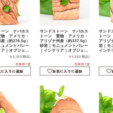
トーン ナバホス
サンドストーン ナバホス
サンド
置物 アメリカ・
トーン 置物 アメリカ・
トーン
産（約276.5g）
アリゾナ州産（約337.5g）
アリゾ
ニュメントバレー
砂岩｜モニュメントバレー
岩｜モ
リア｜オブジェ｜
｜インテリア｜オブジェ｜
インテ
sds029
s026
¥4,380
(税込)
¥4,380
(税込)
在庫数 1個
在庫数 1個
気に入りに追加
お気に入りに追加