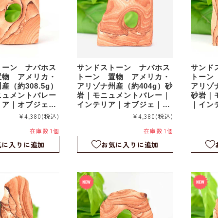
トーン ナバホス
サンドストーン ナバホス
サンド
置物 アメリカ・
トーン 置物 アメリカ・
トーン
産（約308.5g）
アリゾナ州産（約404g）砂
アリゾナ
ニュメントバレー
岩｜モニュメントバレー｜
砂岩｜
リア｜オブジェ｜
インテリア｜オブジェ｜sd
｜イン
s033
sds032
¥4,380
(税込)
¥4,380
(税込)
在庫数 1個
在庫数 1個
気に入りに追加
お気に入りに追加