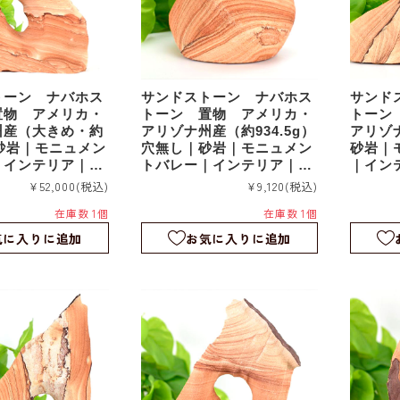
トーン ナバホス
サンドストーン ナバホス
サンド
置物 アメリカ・
トーン 置物 アメリカ・
トーン
州産（大きめ・約
アリゾナ州産（約934.5g）
アリゾナ
g）砂岩｜モニュメン
穴無し｜砂岩｜モニュメン
砂岩｜
｜インテリア｜オ
トバレー｜インテリア｜オ
｜イン
s024
ブジェ｜sds023
sds022
¥52,000
(税込)
¥9,120
(税込)
在庫数 1個
在庫数 1個
気に入りに追加
お気に入りに追加