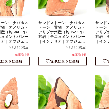
トーン ナバホス
サンドストーン ナバホス
サンド
置物 アメリカ・
トーン 置物 アメリカ・
トーン
産（約684.5g）
アリゾナ州産（約952.5g）
アリゾナ
ニュメントバレー
砂岩｜モニュメントバレー
砂岩｜
リア｜オブジェ｜
｜インテリア｜オブジェ｜
｜イン
sds011
sds009
¥8,860
(税込)
¥8,680
(税込)
在庫数 1個
在庫数 1個
気に入りに追加
お気に入りに追加