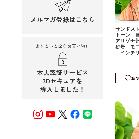
メルマガ登録はこちら
サンドス
トーン 
アリゾナ州
より安心安全なお買い物に
砂岩｜モ
｜インテ
sds020
本人認証サービス
お
3Dセキュアを
導入しました！