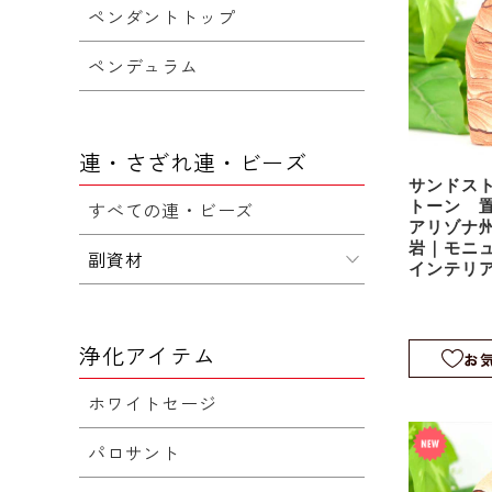
ペンダントトップ
ペンデュラム
連・さざれ連・ビーズ
サンドス
すべての連・ビーズ
トーン 
アリゾナ州
岩｜モニ
副資材
インテリア
s044
浄化アイテム
お
ホワイトセージ
パロサント