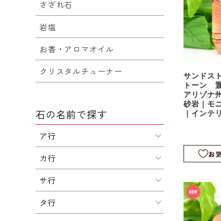
さざれ石
岩塩
お香・アロマオイル
クリスタルチューナー
サンドス
トーン 
アリゾナ州
砂岩｜モ
石の名前で探す
｜インテ
sds040
ア行
お
カ行
サ行
タ行