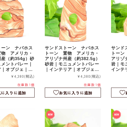
トーン ナバホス
サンドストーン ナバホス
サンド
置物 アメリカ・
トーン 置物 アメリカ・
トーン
産（約354g）砂
アリゾナ州産（約382.5g）
アリゾ
ュメントバレー｜
砂岩｜モニュメントバレー
岩｜モ
｜オブジェ｜sd
｜インテリア｜オブジェ｜
インテ
sds043
s042
¥4,380
(税込)
¥4,380
(税込)
在庫数 1個
在庫数 1個
気に入りに追加
お気に入りに追加