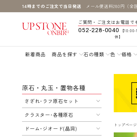
14時までのご注文で当日発送
メール便送料280円（全
ご質問・ご注文はお電話で
052-228-0040
【10:00-
休】
新着商品
商品を探す
石の種類
色
価格
原石・丸玉・置物各種
さざれ･ラフ原石セット
クラスター･各種原石
トップページ
ドーム･ジオード(晶洞)