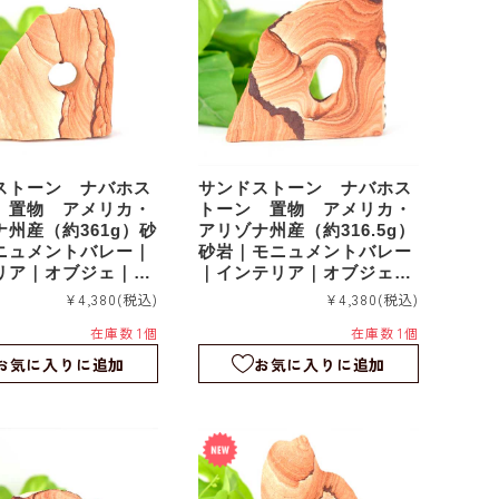
ストーン ナバホス
サンドストーン ナバホス
 置物 アメリカ・
トーン 置物 アメリカ・
ナ州産（約361g）砂
アリゾナ州産（約316.5g）
ニュメントバレー｜
砂岩｜モニュメントバレー
リア｜オブジェ｜sd
｜インテリア｜オブジェ｜
sds041
¥4,380
(税込)
¥4,380
(税込)
在庫数 1個
在庫数 1個
お気に入りに追加
お気に入りに追加