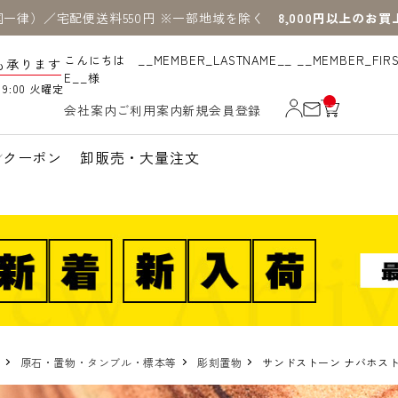
国一律）／宅配便送料550円 ※一部地域を除く
8,000円以上のお
こんにちは __MEMBER_LASTNAME__ __MEMBER_FIR
も承ります
E__様
19:00 火曜定
__
会社案内
ご利用案内
新規会員登録
IT
M
_C
N
クーポン
卸販売・大量注文
T_
_
原石・置物・タンブル・標本等
彫刻置物
サンドストーン ナバホス