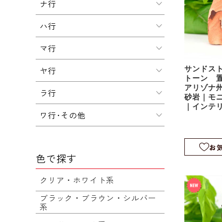
ナ行
ハ行
マ行
ヤ行
サンドス
トーン 
アリゾナ州
ラ行
砂岩｜モ
｜インテ
ワ行･その他
sds035
お
色で探す
クリア・ホワイト系
ブラック・ブラウン・シルバー
系