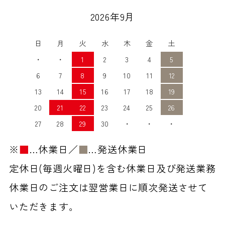
2026年9月
日
月
火
水
木
金
土
・
・
1
2
3
4
5
6
7
8
9
10
11
12
13
14
15
16
17
18
19
20
21
22
23
24
25
26
27
28
29
30
・
・
・
※
■
…休業日／
■
…発送休業日
定休日(毎週火曜日)を含む休業日及び発送業務
休業日のご注文は翌営業日に順次発送させて
いただきます。