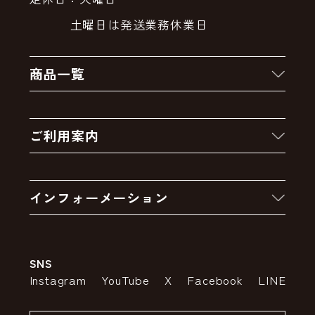
土曜日は発送業務休業日
商品一覧
新着商品
ご利用案内
クーポン
お買い物の流れ
卸販売・大量注文
インフォーメーション
お支払いについて
アウトレットセール
会社案内
送料・配送について
SNS
特定商取引法の表示
ポイントについて
Instagram
YouTube
X
Facebook
LINE
個人情報の取り扱いについて
返品について