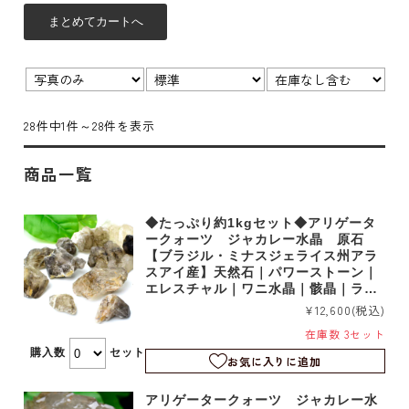
表示
並び
在
切
順：
庫：
替：
28件中1件～28件を表示
商品一覧
◆たっぷり約1kgセット◆アリゲータ
ークォーツ ジャカレー水晶 原石
【ブラジル・ミナスジェライス州アラ
スアイ産】天然石｜パワーストーン｜
エレスチャル｜ワニ水晶｜骸晶｜ラフ
原石｜1kg｜詰め合わせ｜b8635
¥12,600
(税込)
在庫数 3セット
購入数
セット
お気に入りに追加
アリゲータークォーツ ジャカレー水