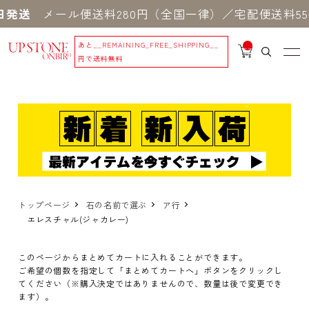
送
メール便送料280円（全国一律）／宅配便送料550
あと
__REMAINING_FREE_SHIPPING__
__
IT
円で送料無料
M
_C
N
T_
_
トップページ
石の名前で選ぶ
ア行
エレスチャル(ジャカレー)
このページからまとめてカートに入れることができます。
ご希望の個数を指定して「まとめてカートへ」ボタンをクリックし
てください（※購入決定ではありませんので、数量は後で変更でき
ます）。