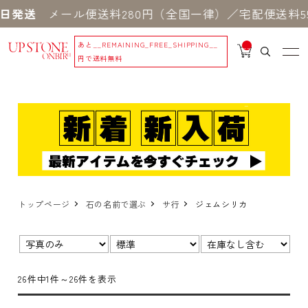
発送
メール便送料280円（全国一律）／宅配便送料550
あと
__REMAINING_FREE_SHIPPING__
__
IT
円で送料無料
M
_C
N
T_
_
トップページ
石の名前で選ぶ
サ行
ジェムシリカ
表示
並び
在
切
順：
庫：
替：
26件中1件～26件を表示