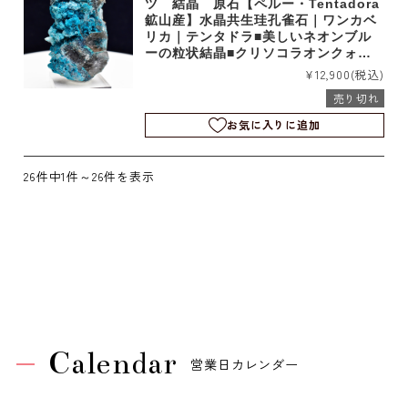
ツ 結晶 原石【ペルー・Tentadora
鉱山産】水晶共生珪孔雀石｜ワンカベ
リカ｜テンタドラ■美しいネオンブル
ーの粒状結晶■クリソコラオンクォー
ツ｜b4033
¥12,900
(税込)
売り切れ
お気に入りに追加
26件中1件～26件を表示
Calendar
営業日カレンダー