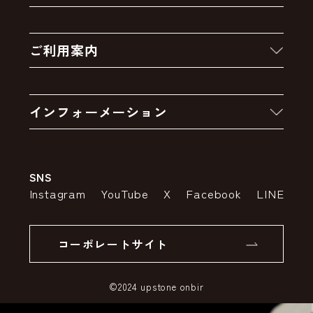
新着商品
ご利用案内
クーポン
お買い物の流れ
卸販売・大量注文
インフォーメーション
お支払いについて
アウトレットセール
会社案内
送料・配送について
SNS
特定商取引法の表示
ポイントについて
Instagram
YouTube
X
Facebook
LINE
個人情報の取り扱いについて
返品について
コーポレートサイト
SSLサーバー証明書とは
©2024 upstone onbir