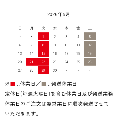
2026年9月
日
月
火
水
木
金
土
・
・
1
2
3
4
5
6
7
8
9
10
11
12
13
14
15
16
17
18
19
20
21
22
23
24
25
26
27
28
29
30
・
・
・
※
■
…休業日／
■
…発送休業日
定休日(毎週火曜日)を含む休業日及び発送業務
休業日のご注文は翌営業日に順次発送させて
いただきます。