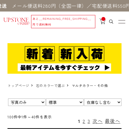
メール便送料280円（全国一律）／宅配便送料550円 
あと
__REMAINING_FREE_SHIPPING__
__
IT
円で送料無料
M
_C
N
T_
_
トップページ
石のカラーで選ぶ
マルチカラー・その他
表示
並び
在
切
順：
庫：
替：
100件中1件～40件を表示
1
2
3
次へ
最後へ