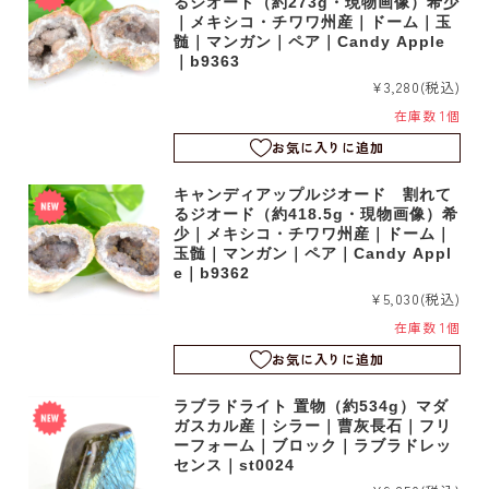
るジオード（約273g・現物画像）希少
｜メキシコ・チワワ州産｜ドーム｜玉
髄｜マンガン｜ペア｜Candy Apple
｜b9363
¥3,280
(税込)
在庫数 1個
お気に入りに追加
キャンディアップルジオード 割れて
るジオード（約418.5g・現物画像）希
少｜メキシコ・チワワ州産｜ドーム｜
玉髄｜マンガン｜ペア｜Candy Appl
e｜b9362
¥5,030
(税込)
在庫数 1個
お気に入りに追加
ラブラドライト 置物（約534g）マダ
ガスカル産｜シラー｜曹灰長石｜フリ
ーフォーム｜ブロック｜ラブラドレッ
センス｜st0024