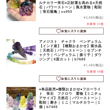
ルチカラー蛍石●正財運を高める●天然
石｜パワーストーン｜風水置物｜彫刻
｜蛍石龍亀｜cs053
¥2,480
(税込)
在庫数 30個
お気に入りに追加
アメジスト チャクラ ペンデュラム
【インド産】【種類おまかせ】紫水晶
｜天然石｜パワーストーン｜セブンチ
ャクラ｜ペンデュラム｜振り子｜ダウ
ジング｜6面カット｜b7685
¥1,480
(税込)
在庫数 44個
お気に入りに追加
●単品販売●種類おまかせ●フローライ
ト 蛍石 フクロウ 置物【ミニチュ
アサイズ】天然石｜パワーストーン｜
彫刻｜磨き｜ミニ｜マルチカラー｜1
個｜b7405