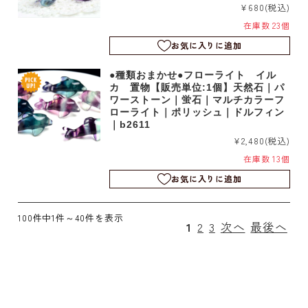
¥680
(税込)
在庫数 23個
お気に入りに追加
●種類おまかせ●フローライト イル
カ 置物【販売単位:1個】天然石｜パ
ワーストーン｜蛍石｜マルチカラーフ
ローライト｜ポリッシュ｜ドルフィン
｜b2611
¥2,480
(税込)
在庫数 13個
お気に入りに追加
100件中1件～40件を表示
1
2
3
次へ
最後へ