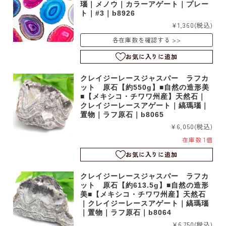
瑙｜メノウ｜カラーアゲート｜プレー
ト｜#3｜b8926
¥1,360
(税込)
各在庫数を確認する
お気に入りに追加
クレイジーレースジャスパー ラフカ
ット 原石【約550g】■自然の造形美
■【メキシコ・チワワ州産】天然石｜
クレイジーレースアゲート｜縞瑪瑙｜
置物｜ラフ原石｜b8065
¥6,050
(税込)
在庫数 1個
お気に入りに追加
クレイジーレースジャスパー ラフカ
ット 原石【約613.5g】■自然の造形
美■【メキシコ・チワワ州産】天然石
｜クレイジーレースアゲート｜縞瑪瑙
｜置物｜ラフ原石｜b8064
¥6,750
(税込)