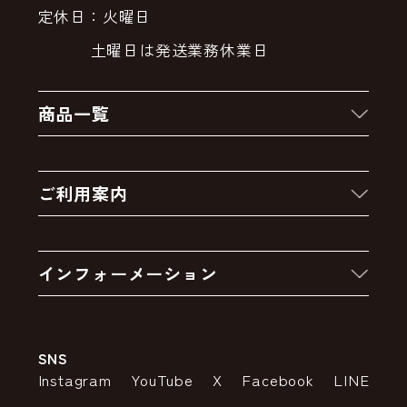
定休日：火曜日
土曜日は発送業務休業日
商品一覧
新着商品
ご利用案内
クーポン
お買い物の流れ
卸販売・大量注文
インフォーメーション
お支払いについて
アウトレットセール
会社案内
送料・配送について
SNS
特定商取引法の表示
ポイントについて
Instagram
YouTube
X
Facebook
LINE