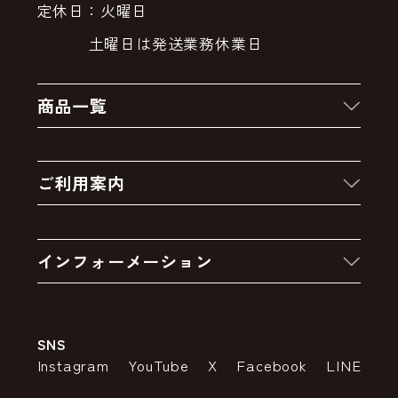
定休日：火曜日
土曜日は発送業務休業日
商品一覧
新着商品
ご利用案内
クーポン
お買い物の流れ
卸販売・大量注文
インフォーメーション
お支払いについて
アウトレットセール
会社案内
送料・配送について
SNS
特定商取引法の表示
ポイントについて
Instagram
YouTube
X
Facebook
LINE
個人情報の取り扱いについて