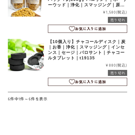
ーウッド｜浄化｜スマッジング｜原木
｜チップ｜お香｜インセンス｜香木｜
¥1,580
(税込)
b2426
売り切れ
お気に入りに追加
【10個入り】チャコールディスク｜炭
｜お香｜浄化｜スマッジング｜インセ
ンス｜セージ｜パロサント｜チャコー
ルタブレット｜t19135
¥880
(税込)
売り切れ
お気に入りに追加
6件中1件～6件を表示