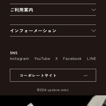
新着商品
ご利用案内
クーポン
お買い物の流れ
卸販売・大量注文
インフォーメーション
お支払いについて
アウトレットセール
会社案内
送料・配送について
SNS
特定商取引法の表示
ポイントについて
Instagram
YouTube
X
Facebook
LINE
個人情報の取り扱いについて
返品について
コーポレートサイト
SSLサーバー証明書とは
©2024 upstone onbir