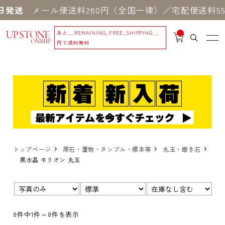
発送
メール便送料280円（全国一律）／宅配便送料55
あと
__REMAINING_FREE_SHIPPING__
__
IT
円で送料無料
M
_C
N
T_
_
トップページ
原石・置物・タンブル・標本等
丸玉・磨き石
黒水晶 モリオン 丸玉
表示
並び
在
切
順：
庫：
替：
8件中1件～8件を表示