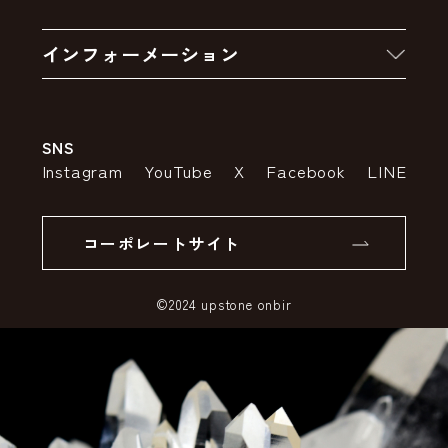
お買い物の流れ
卸販売・大量注文
インフォーメーション
お支払いについて
アウトレットセール
会社案内
送料・配送について
SNS
特定商取引法の表示
ポイントについて
Instagram
YouTube
X
Facebook
LINE
個人情報の取り扱いについて
返品について
コーポレートサイト
SSLサーバー証明書とは
©2024 upstone onbir