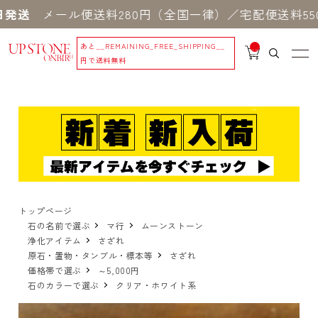
メール便送料280円（全国一律）／宅配便送料550円
あと
__REMAINING_FREE_SHIPPING__
__
IT
円で送料無料
M
_C
N
T_
_
トップページ
石の名前で選ぶ
マ行
ムーンストーン
浄化アイテム
さざれ
原石・置物・タンブル・標本等
さざれ
価格帯で選ぶ
～5,000円
石のカラーで選ぶ
クリア・ホワイト系