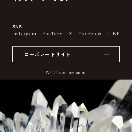
お支払いについて
アウトレットセール
会社案内
送料・配送について
SNS
特定商取引法の表示
ポイントについて
Instagram
YouTube
X
Facebook
LINE
個人情報の取り扱いについて
返品について
コーポレートサイト
SSLサーバー証明書とは
©2024 upstone onbir