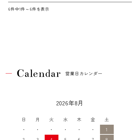
6件中1件～6件を表示
Calendar
営業日カレンダー
2026年8月
日
月
火
水
木
金
土
・
・
・
・
・
・
1
2
3
4
5
6
7
8