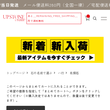
当日発送
メール便送料280円（全国一律）／宅配便送料
あと
__REMAINING_FREE_SHIPPING__
__
IT
円で送料無料
M
_C
N
T_
_
トップページ
石の名前で選ぶ
ハ行
北投石
このページからまとめてカートに入れることができます。
ご希望の個数を指定して「まとめてカートへ」ボタンをクリックし
てください（※購入決定ではありませんので、数量は後で変更でき
ます）。