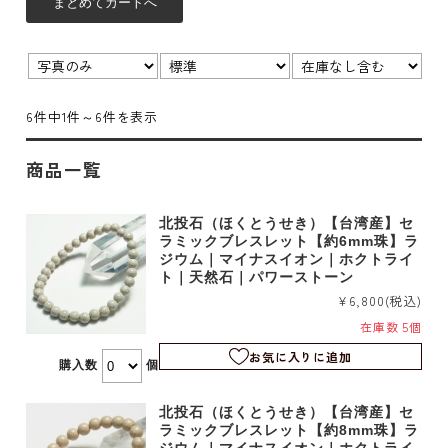
表示
並び
在
切
順：
庫：
替：
6件中1件～6件を表示
商品一覧
北投石（ほくとうせき）【台湾産】セ
ラミックブレスレット【約6mm珠】ラ
ジウム｜マイナスイオン｜ホクトライ
ト｜天然石｜パワーストーン
¥6,800
(税込)
在庫数 5個
お気に入りに追加
購入数
個
北投石（ほくとうせき）【台湾産】セ
ラミックブレスレット【約8mm珠】ラ