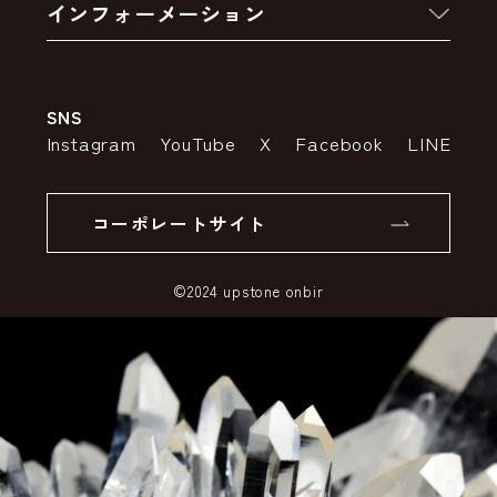
インフォーメーション
お支払いについて
アウトレットセール
会社案内
送料・配送について
SNS
特定商取引法の表示
ポイントについて
Instagram
YouTube
X
Facebook
LINE
個人情報の取り扱いについて
返品について
コーポレートサイト
SSLサーバー証明書とは
©2024 upstone onbir