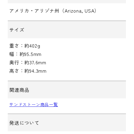
アメリカ・アリゾナ州（Arizona, USA）
サイズ
重さ：約402g
幅：約95.5mm
奥行：約37.6mm
高さ：約94.3mm
関連商品
サンドストーン商品一覧
発送について