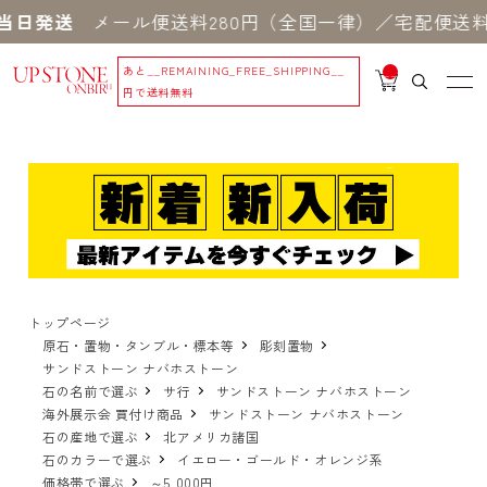
送
メール便送料280円（全国一律）／宅配便送料550
あと
__REMAINING_FREE_SHIPPING__
__
IT
円で送料無料
M
_C
N
T_
_
トップページ
原石・置物・タンブル・標本等
彫刻置物
サンドストーン ナバホストーン
石の名前で選ぶ
サ行
サンドストーン ナバホストーン
海外展示会 買付け商品
サンドストーン ナバホストーン
石の産地で選ぶ
北アメリカ諸国
石のカラーで選ぶ
イエロー・ゴールド・オレンジ系
価格帯で選ぶ
～5,000円