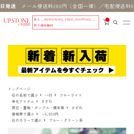
送
メール便送料280円（全国一律）／宅配便送料550
あと
__REMAINING_FREE_SHIPPING__
__
IT
円で送料無料
M
_C
N
T_
_
トップページ
石の名前で選ぶ
ハ行
フローライト
浄化アイテム
さざれ
原石・置物・タンブル・標本等
さざれ
価格帯で選ぶ
～5,000円
石のカラーで選ぶ
ブルー・グリーン系