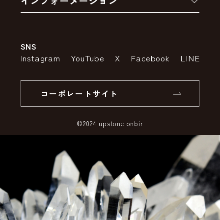
インフォーメーション
お支払いについて
アウトレットセール
会社案内
送料・配送について
SNS
特定商取引法の表示
ポイントについて
Instagram
YouTube
X
Facebook
LINE
個人情報の取り扱いについて
返品について
コーポレートサイト
SSLサーバー証明書とは
©2024 upstone onbir