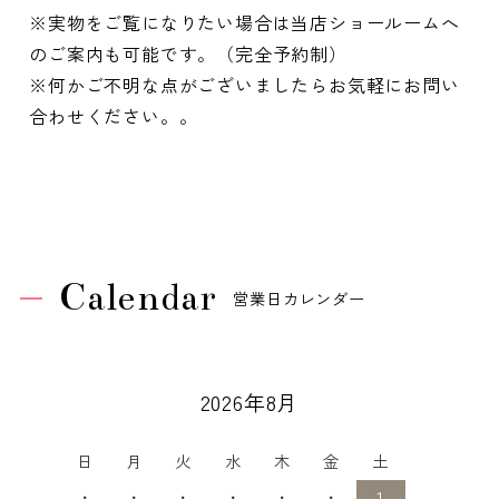
※実物をご覧になりたい場合は当店ショールームへ
のご案内も可能です。（完全予約制）
※何かご不明な点がございましたらお気軽にお問い
合わせください。。
Calendar
営業日カレンダー
2026年8月
日
月
火
水
木
金
土
・
・
・
・
・
・
1