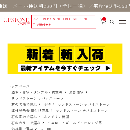
ール便送料280円（全国一律）／宅配便送料550円 ※
あと
__REMAINING_FREE_SHIPPING__
__
IT
円で送料無料
M
_C
N
T_
_
トップページ
原石・置物・タンブル・標本等
彫刻置物
サンドストーン ナバホストーン
石の名前で選ぶ
サ行
サンドストーン ナバホストーン
海外展示会 買付け商品
サンドストーン ナバホストーン
石の産地で選ぶ
北アメリカ諸国
石のカラーで選ぶ
イエロー・ゴールド・オレンジ系
価格帯で選ぶ
～5,000円