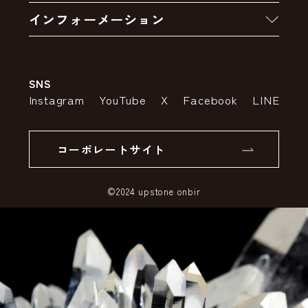
卸販売・大量注文
インフォーメーション
お支払いについて
アウトレットセール
会社案内
送料・配送について
SNS
特定商取引法の表示
ポイントについて
Instagram
YouTube
X
Facebook
LINE
個人情報の取り扱いについて
返品について
コーポレートサイト
SSLサーバー証明書とは
©2024 upstone onbir