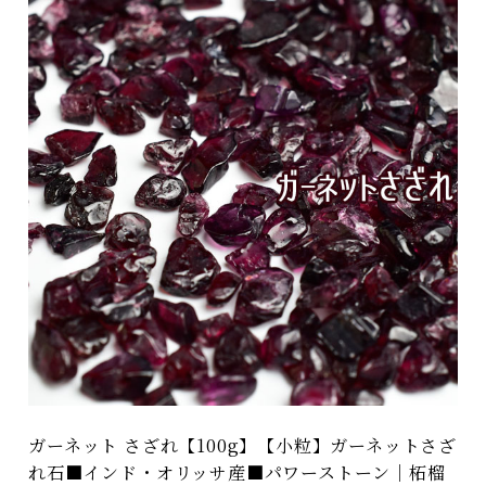
ガーネット さざれ【100g】【小粒】ガーネットさざ
れ石■インド・オリッサ産■パワーストーン｜柘榴