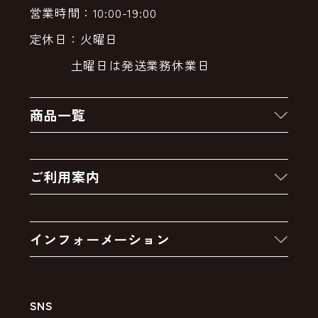
営業時間：10:00-19:00
定休日：火曜日
土曜日は発送業務休業日
商品一覧
新着商品
ご利用案内
クーポン
お買い物の流れ
卸販売・大量注文
インフォーメーション
お支払いについて
アウトレットセール
会社案内
送料・配送について
SNS
特定商取引法の表示
ポイントについて