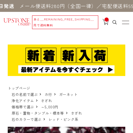
送
メール便送料280円（全国一律）／宅配便送料550円
あと
__REMAINING_FREE_SHIPPING__
__
IT
円で送料無料
M
_C
N
T_
_
トップページ
石の名前で選ぶ
カ行
ガーネット
浄化アイテム
さざれ
価格帯で選ぶ
～5,000円
原石・置物・タンブル・標本等
さざれ
石のカラーで選ぶ
レッド・ピンク系