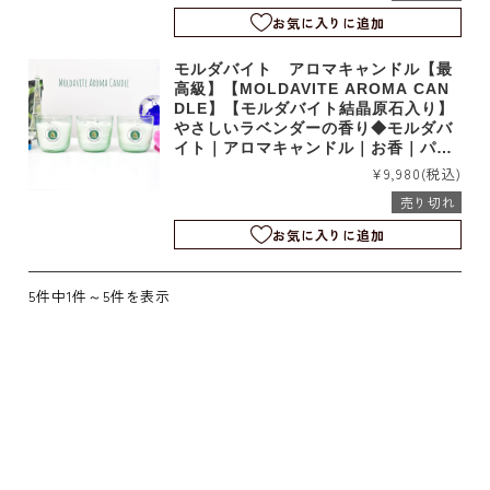
お気に入りに追加
モルダバイト アロマキャンドル【最
高級】【MOLDAVITE AROMA CAN
DLE】【モルダバイト結晶原石入り】
やさしいラベンダーの香り◆モルダバ
イト｜アロマキャンドル｜お香｜パワ
ーストーン｜浄化｜天然ガラス｜t190
¥9,980
(税込)
01
売り切れ
お気に入りに追加
5件中1件～5件を表示