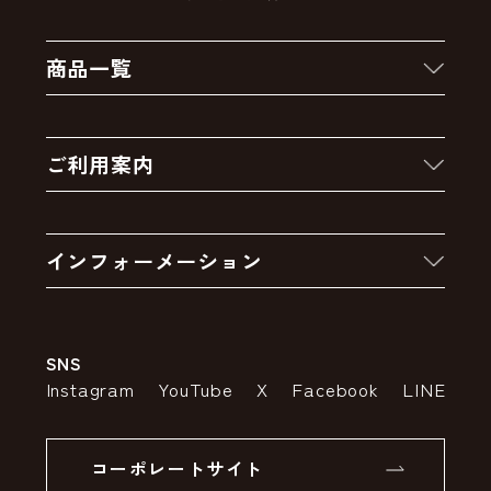
商品一覧
新着商品
ご利用案内
クーポン
お買い物の流れ
卸販売・大量注文
インフォーメーション
お支払いについて
アウトレットセール
会社案内
送料・配送について
SNS
特定商取引法の表示
ポイントについて
Instagram
YouTube
X
Facebook
LINE
個人情報の取り扱いについて
返品について
コーポレートサイト
SSLサーバー証明書とは