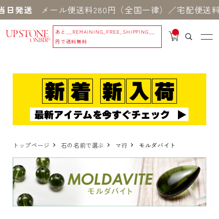
日発送
メール便送料280円（全国一律）／宅配便送料5
あと
__REMAINING_FREE_SHIPPING__
__
IT
円で送料無料
M
_C
N
T_
_
トップページ
石の名前で選ぶ
マ行
モルダバイト