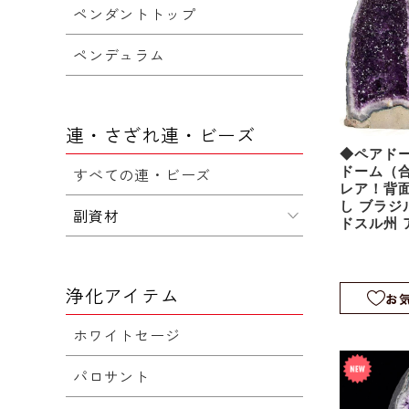
ペンダントトップ
ペンデュラム
連・さざれ連・ビーズ
◆ペアドー
すべての連・ビーズ
ドーム（合
レア！背
し ブラジ
副資材
ドスル州 
ル産｜原
本セット｜a
浄化アイテム
お
ホワイトセージ
パロサント