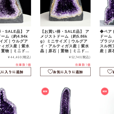
・SALE品】 ア
【お買い得・SALE品】 ア
◆ペア
ーム（約4.94k
メジストドーム（約5.86k
ドーム（
サイズ｜ウルグア
g）ミニサイズ｜ウルグア
ブラジ
ティガス産｜紫水
イ・アルティガス産｜紫水
スル州
｜置物｜ミニドー
晶｜原石｜置物｜ミニドー
産｜原
69
ム｜agu067
ア｜対｜
¥44,460
(税込)
¥52,740
(税込)
0520
在庫数 1個
在庫数 1個
気に入りに追加
お気に入りに追加