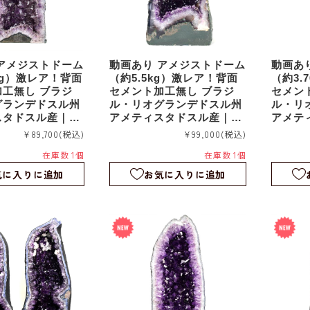
アメジストドーム
動画あり アメジストドーム
動画あ
8kg）激レア！背面
（約5.5kg）激レア！背面
（約3.
工無し ブラジ
セメント加工無し ブラジ
セメン
グランデドスル州
ル・リオグランデドスル州
ル・リ
スタドスル産｜紫
アメティスタドスル産｜紫
アメテ
｜置物｜ag260
水晶｜原石｜置物｜ag260
水晶｜原
¥89,700
(税込)
¥99,000
(税込)
512
511
在庫数 1個
在庫数 1個
気に入りに追加
お気に入りに追加