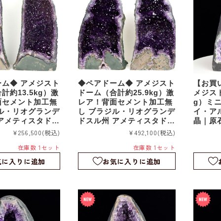
ム◆ アメジスト
◆ペアドーム◆ アメジスト
【お買い
計約13.5kg）激
ドーム（合計約25.9kg）激
メジスト
面セメント加工無
レア！背面セメント加工無
g）ミ
ル・リオグランデ
し ブラジル・リオグランデ
イ・ア
アメティスタドス
ドスル州 アメティスタドス
晶｜原
石｜置物｜対｜2
ル産｜原石｜置物｜対｜2
ム｜agu
¥256,500
(税込)
¥492,100
(税込)
g260522
本セット｜ag260521
在庫数 1セット
在庫数 1セット
気に入りに追加
お気に入りに追加