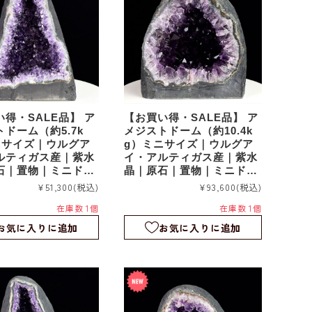
得・SALE品】 ア
【お買い得・SALE品】 ア
ドーム（約5.7k
メジストドーム（約10.4k
ニサイズ｜ウルグア
g）ミニサイズ｜ウルグア
ルティガス産｜紫水
イ・アルティガス産｜紫水
石｜置物｜ミニドー
晶｜原石｜置物｜ミニドー
080
ム｜agu079
¥51,300
(税込)
¥93,600
(税込)
在庫数 1個
在庫数 1個
お気に入りに追加
お気に入りに追加