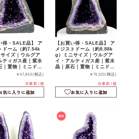
得・SALE品】 ア
【お買い得・SALE品】 ア
ドーム（約7.54k
メジストドーム（約8.88k
ニサイズ｜ウルグア
g）ミニサイズ｜ウルグア
ルティガス産｜紫水
イ・アルティガス産｜紫水
石｜置物｜ミニドー
晶｜原石｜置物｜ミニドー
072
ム｜agu071
¥67,860
(税込)
¥79,920
(税込)
在庫数 1個
在庫数 1個
お気に入りに追加
お気に入りに追加