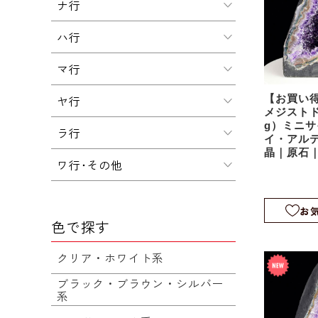
ナ行
ハ行
マ行
ヤ行
【お買い得
メジストド
g）ミニ
ラ行
イ・アル
晶｜原石
ワ行･その他
ム｜agu0
お
色で探す
クリア・ホワイト系
ブラック・ブラウン・シルバー
系