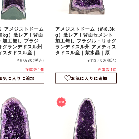
り アメジストドーム
アメジストドーム（約6.3k
76kg）激レア！背面
g）激レア！背面セメント
ト加工無し ブラジ
加工無し ブラジル・リオグ
オグランデドスル州
ランデドスル州 アメティス
ィスタドスル産｜紫
タドスル産｜紫水晶｜原石
石｜置物｜ag260
｜置物｜蛍光カルサイト共
¥67,680
(税込)
¥113,400
(税込)
生｜ag260508
在庫数 1個
在庫数 1個
お気に入りに追加
お気に入りに追加