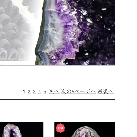
1
2
3
4
5
次へ
次の5ページへ
最後へ