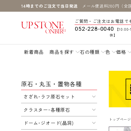
14時までのご注文で当日発送
メール便送料280円（全
ご質問・ご注文はお電話で
052-228-0040
【10:00-
休】
新着商品
商品を探す
石の種類
色
価格
原石・丸玉・置物各種
さざれ･ラフ原石セット
クラスター･各種原石
トップページ
ドーム･ジオード(晶洞)