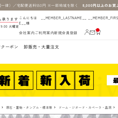
国一律）／宅配便送料550円 ※一部地域を除く
8,000円以上のお
こんにちは __MEMBER_LASTNAME__ __MEMBER_FIR
も承ります
E__様
19:00 火曜定
__
会社案内
ご利用案内
新規会員登録
IT
M
_C
N
クーポン
卸販売・大量注文
T_
_
原石・置物・タンブル・標本等
ドーム・ジオード・カペーラ・晶洞