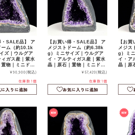
・SALE品】 ア
【お買い得・SALE品】 ア
【お買い
ーム（約10.1k
メジストドーム（約6.38k
メジスト
サイズ｜ウルグア
g）ミニサイズ｜ウルグア
g）ミ
ティガス産｜紫水
イ・アルティガス産｜紫水
イ・ア
｜置物｜ミニドー
晶｜原石｜置物｜ミニドー
晶｜原
74
ム｜agu073
ム｜agu
¥90,900
(税込)
¥57,420
(税込)
在庫数 1個
在庫数 1個
気に入りに追加
お気に入りに追加