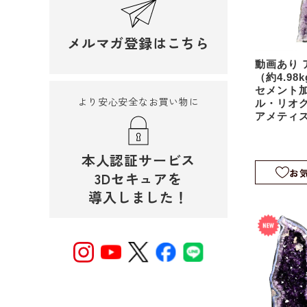
メルマガ登録はこちら
動画あり 
（約4.9
セメント加
より安心安全なお買い物に
ル・リオ
アメティ
水晶｜原石
514
本人認証サービス
お
3Dセキュアを
導入しました！