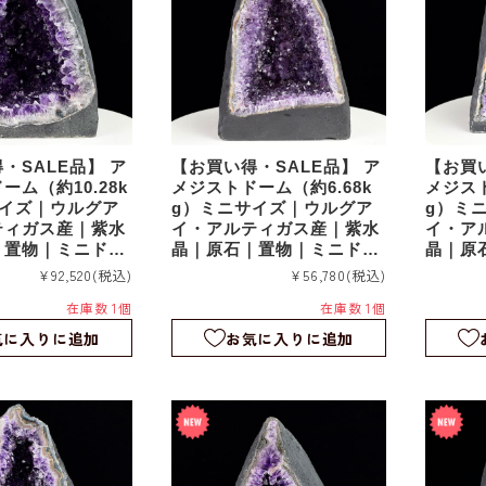
・SALE品】 ア
【お買い得・SALE品】 ア
【お買い
ーム（約10.28k
メジストドーム（約6.68k
メジスト
サイズ｜ウルグア
g）ミニサイズ｜ウルグア
g）ミ
ティガス産｜紫水
イ・アルティガス産｜紫水
イ・ア
｜置物｜ミニドー
晶｜原石｜置物｜ミニドー
晶｜原
78
ム｜agu077
ム｜agu
¥92,520
(税込)
¥56,780
(税込)
在庫数 1個
在庫数 1個
気に入りに追加
お気に入りに追加