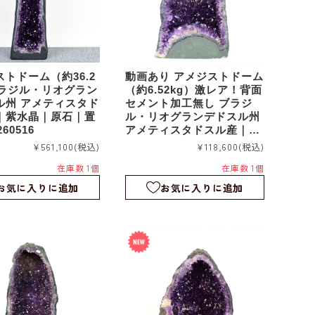
トドーム（約36.2
動画あり アメジストドーム
ブラジル・リオグラン
（約6.52kg）激レア！背面
ル州 アメティスタド
セメント加工無し ブラジ
｜紫水晶｜原石｜置
ル・リオグランデドスル州
60516
アメティスタドスル産｜紫
水晶｜蛍光カルサイト共生
¥561,100
(税込)
¥118,600
(税込)
｜ag260515
在庫数 1個
在庫数 1個
お気に入りに追加
お気に入りに追加