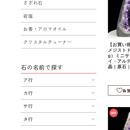
さざれ石
岩塩
お香・アロマオイル
クリスタルチューナー
【お買い得
メジストド
g）ミニ
イ・アル
石の名前で探す
晶｜原石
ム｜agu0
ア行
お
カ行
サ行
タ行