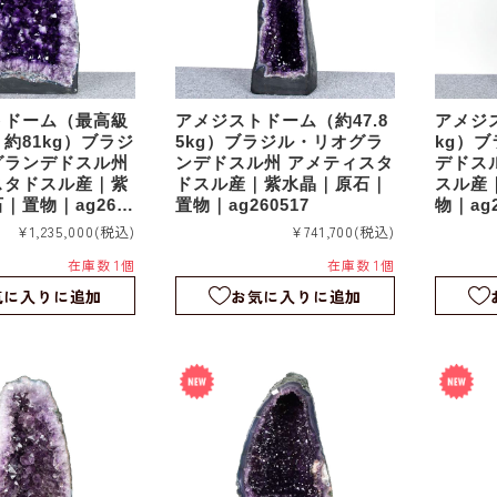
トドーム（最高級
アメジストドーム（約47.8
アメジス
約81kg）ブラジ
5kg）ブラジル・リオグラ
kg）
グランデドスル州
ンデドスル州 アメティスタ
デドス
スタドスル産｜紫
ドスル産｜紫水晶｜原石｜
スル産
｜置物｜ag260
置物｜ag260517
物｜ag2
¥1,235,000
(税込)
¥741,700
(税込)
在庫数 1個
在庫数 1個
気に入りに追加
お気に入りに追加