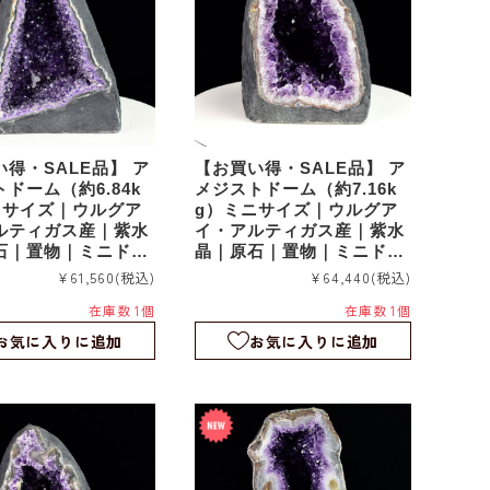
得・SALE品】 ア
【お買い得・SALE品】 ア
ドーム（約6.84k
メジストドーム（約7.16k
ニサイズ｜ウルグア
g）ミニサイズ｜ウルグア
ルティガス産｜紫水
イ・アルティガス産｜紫水
石｜置物｜ミニドー
晶｜原石｜置物｜ミニドー
076
ム｜agu075
¥61,560
(税込)
¥64,440
(税込)
在庫数 1個
在庫数 1個
お気に入りに追加
お気に入りに追加