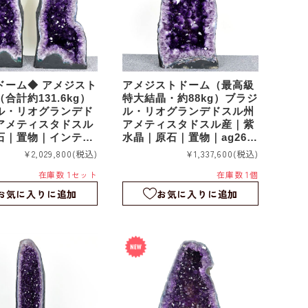
ドーム◆ アメジスト
アメジストドーム（最高級
合計約131.6kg）
特大結晶・約88kg）ブラジ
ル・リオグランデド
ル・リオグランデドスル州
アメティスタドスル
アメティスタドスル産｜紫
石｜置物｜インテリ
水晶｜原石｜置物｜ag260
2本セット｜ag26
519
¥2,029,800
(税込)
¥1,337,600
(税込)
在庫数 1セット
在庫数 1個
お気に入りに追加
お気に入りに追加