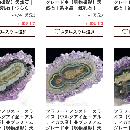
物撮影】天然石｜
グレード◆【現物撮影】天
グレー
鍾乳石｜つらら石
然石｜紫水晶｜鍾乳石｜つ
然石｜
クタイト｜スライ
らら石｜スタラクタイト｜
らら石
¥4,560
(税込)
¥17,640
(税込)
スライス｜fa187
スライス
在庫数 1個
在庫数 1個
気に入りに追加
お気に入りに追加
アメジスト スラ
フラワーアメジスト スラ
フラワ
ルグアイ産・アル
イス【ウルグアイ産・アル
イス【
産】◆プレミアム
ティガス産】◆プレミアム
ティガ
◆【現物撮影】天
グレード◆【現物撮影】天
グレー