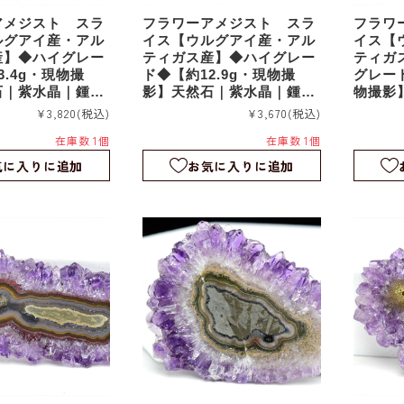
アメジスト スラ
フラワーアメジスト スラ
フラワ
ルグアイ産・アル
イス【ウルグアイ産・アル
イス【
産】◆ハイグレー
ティガス産】◆ハイグレー
ティガ
3.4g・現物撮
ド◆【約12.9g・現物撮
グレード
石｜紫水晶｜鍾乳
影】天然石｜紫水晶｜鍾乳
物撮影
ら石｜スタラクタ
石｜つらら石｜スタラクタ
鍾乳石
¥3,820
(税込)
¥3,670
(税込)
イス｜fa245
イト｜スライス｜fa244
クタイト
在庫数 1個
在庫数 1個
1
気に入りに追加
お気に入りに追加