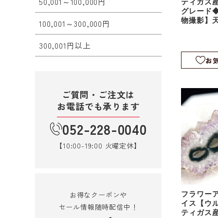
50,001～100,000円
ティガス
グレード◆
物撮影】
100,001～300,000円
鍾乳石｜
クタイト｜
300,001円以上
1
お
ご質問・ご注文は
お電話でも承ります
052-228-0040
【10:00-19:00 火曜定休】
お得なクーポンや
フラワー
イス【ウ
セール情報随時配信中！
ティガス