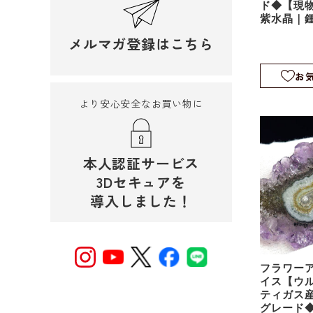
ド◆【現
紫水晶｜
｜スタラ
メルマガ登録はこちら
ス｜fa188
お
より安心安全なお買い物に
本人認証サービス
3Dセキュアを
導入しました！
フラワー
イス【ウ
ティガス
グレード