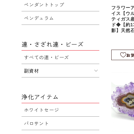
ペンダントトップ
フラワー
イス【ウ
ペンデュラム
ティガス
ド◆【約1
影】天然
石｜つら
イト｜スラ
連・さざれ連・ビーズ
お
すべての連・ビーズ
副資材
浄化アイテム
ホワイトセージ
パロサント