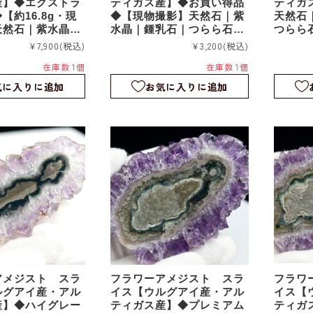
産】◆エクストラ
ティガス産】◆お買い得品
ティガ
【約16.8g・現
◆【現物撮影】天然石｜紫
天然石
天然石｜紫水晶｜
水晶｜鍾乳石｜つらら石｜
つらら
つらら石｜スタラ
スタラクタイト｜スライス
｜スライ
¥7,900
(税込)
¥3,200
(税込)
スライス｜fa21
｜fa210
在庫数 1個
在庫数 1個
気に入りに追加
お気に入りに追加
アメジスト スラ
フラワーアメジスト スラ
フラワ
ルグアイ産・アル
イス【ウルグアイ産・アル
イス【
産】◆ハイグレー
ティガス産】◆プレミアム
ティガ