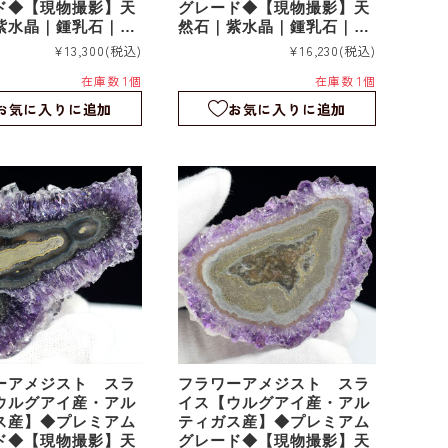
ド◆【現物撮影】天
グレード◆【現物撮影】天
紫水晶｜鍾乳石｜つ
然石｜紫水晶｜鍾乳石｜つ
｜スタラクタイト｜
らら石｜スタラクタイト｜
¥13,300
(税込)
¥16,230
(税込)
｜fa186
スライス｜fa185
在庫数 1個
在庫数 1個
お気に入りに追加
お気に入りに追加
ーアメジスト スラ
フラワーアメジスト スラ
ウルグアイ産・アル
イス【ウルグアイ産・アル
ス産】◆プレミアム
ティガス産】◆プレミアム
ド◆【現物撮影】天
グレード◆【現物撮影】天