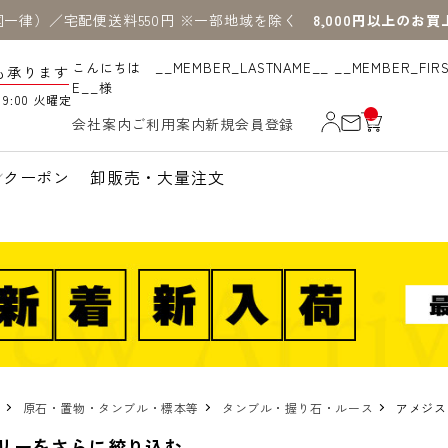
国一律）／宅配便送料550円 ※一部地域を除く
8,000円以上のお
こんにちは __MEMBER_LASTNAME__ __MEMBER_FIR
も承ります
E__様
19:00 火曜定
__
会社案内
ご利用案内
新規会員登録
IT
M
_C
N
クーポン
卸販売・大量注文
T_
_
原石・置物・タンブル・標本等
タンブル・握り石・ルース
アメジス
リーをさらに絞り込む