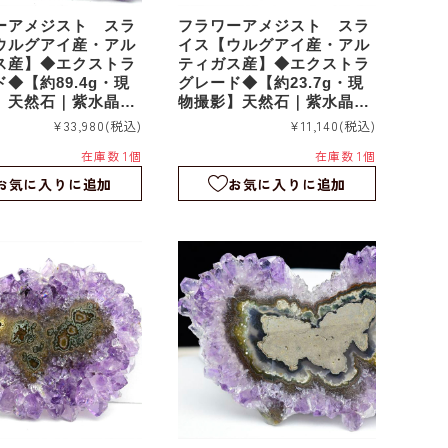
ーアメジスト スラ
フラワーアメジスト スラ
ウルグアイ産・アル
イス【ウルグアイ産・アル
ス産】◆エクストラ
ティガス産】◆エクストラ
◆【約89.4g・現
グレード◆【約23.7g・現
】天然石｜紫水晶｜
物撮影】天然石｜紫水晶｜
｜つらら石｜スタラ
鍾乳石｜つらら石｜スタラ
¥33,980
(税込)
¥11,140
(税込)
｜スライス｜fa24
クタイト｜スライス｜fa23
在庫数 1個
在庫数 1個
4
お気に入りに追加
お気に入りに追加