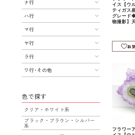
ナ行
イス【ウ
ティガス
ハ行
グレード◆
物撮影】
鍾乳石｜
マ行
クタイト｜
9
ヤ行
お
ラ行
ワ行･その他
色で探す
クリア・ホワイト系
ブラック・ブラウン・シルバー
系
フラワー
イス【ウ