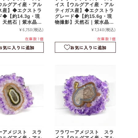
ウルグアイ産・アル
イス【ウルグアイ産・アル
ス産】◆エクストラ
ティガス産】◆エクストラ
◆【約14.3g・現
グレード◆【約15.6g・現
】天然石｜紫水晶｜
物撮影】天然石｜紫水晶｜
｜つらら石｜スタラ
鍾乳石｜つらら石｜スタラ
¥6,750
(税込)
¥7,340
(税込)
｜スライス｜fa22
クタイト｜スライス｜fa21
在庫数 1個
在庫数 1個
9
お気に入りに追加
お気に入りに追加
ーアメジスト スラ
フラワーアメジスト スラ
ウルグアイ産・アル
イス【ウルグアイ産・アル