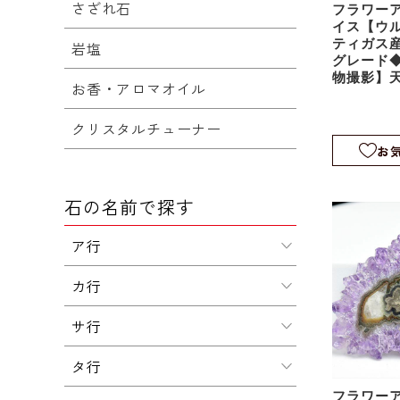
さざれ石
フラワー
イス【ウ
ティガス
岩塩
グレード◆
物撮影】
お香・アロマオイル
鍾乳石｜
クタイト｜
クリスタルチューナー
3
お
石の名前で探す
ア行
カ行
サ行
タ行
フラワー