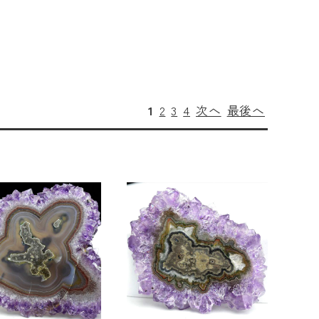
1
2
3
4
次へ
最後へ