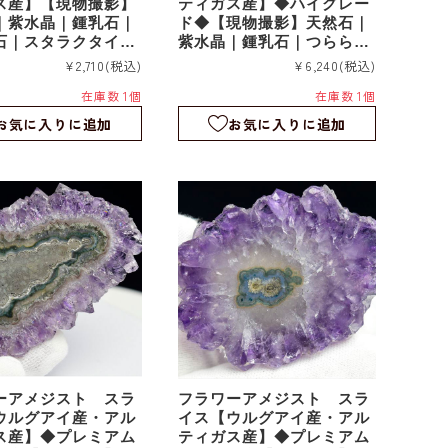
ス産】【現物撮影】
ティガス産】◆ハイグレー
｜紫水晶｜鍾乳石｜
ド◆【現物撮影】天然石｜
石｜スタラクタイト
紫水晶｜鍾乳石｜つらら石
ス｜fa190
｜スタラクタイト｜スライ
¥2,710
(税込)
¥6,240
(税込)
ス｜fa189
在庫数 1個
在庫数 1個
お気に入りに追加
お気に入りに追加
ーアメジスト スラ
フラワーアメジスト スラ
ウルグアイ産・アル
イス【ウルグアイ産・アル
ス産】◆プレミアム
ティガス産】◆プレミアム