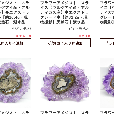
アメジスト スラ
フラワーアメジスト スラ
フラワ
ルグアイ産・アル
イス【ウルグアイ産・アル
イス【
産】◆エクストラ
ティガス産】◆エクストラ
ティガ
【約16.4g・現
グレード◆【約32.2g・現
グレード
天然石｜紫水晶｜
物撮影】天然石｜紫水晶｜
物撮影
つらら石｜スタラ
鍾乳石｜つらら石｜スタラ
鍾乳石
¥7,710
(税込)
¥15,140
(税込)
スライス｜fa23
クタイト｜スライス｜fa23
クタイト
在庫数 1個
在庫数 1個
2
1
気に入りに追加
お気に入りに追加
アメジスト スラ
フラワーアメジスト スラ
フラワ