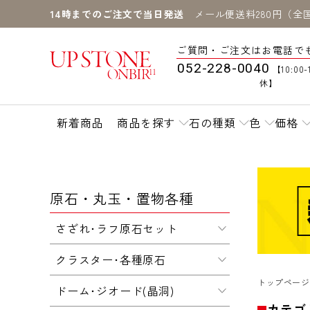
14時までのご注文で当日発送
メール便送料280円（全
ご質問・ご注文はお電話で
052-228-0040
【10:00-
休】
新着商品
商品を探す
石の種類
色
価格
原石・丸玉・置物各種
さざれ･ラフ原石セット
クラスター･各種原石
トップページ
ドーム･ジオード(晶洞)
カテゴ