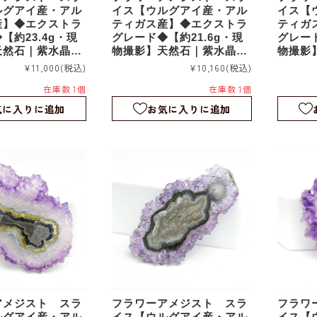
ルグアイ産・アル
イス【ウルグアイ産・アル
イス【
産】◆エクストラ
ティガス産】◆エクストラ
ティガ
【約23.4g・現
グレード◆【約21.6g・現
グレード
天然石｜紫水晶｜
物撮影】天然石｜紫水晶｜
物撮影
つらら石｜スタラ
鍾乳石｜つらら石｜スタラ
鍾乳石
¥11,000
(税込)
¥10,160
(税込)
スライス｜fa22
クタイト｜スライス｜fa22
クタイト
在庫数 1個
在庫数 1個
7
2
気に入りに追加
お気に入りに追加
アメジスト スラ
フラワーアメジスト スラ
フラワ
ルグアイ産・アル
イス【ウルグアイ産・アル
イス【