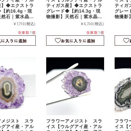
産】◆エクストラ
ティガス産】◆エクストラ
ティガ
【約16.4g・現
グレード◆【約14.3g・現
グレード
天然石｜紫水晶｜
物撮影】天然石｜紫水晶｜
物撮影
つらら石｜スタラ
鍾乳石｜つらら石｜スタラ
鍾乳石
¥7,710
(税込)
¥6,730
(税込)
スライス｜fa21
クタイト｜スライス｜fa21
クタイト
在庫数 1個
在庫数 1個
6
3
気に入りに追加
お気に入りに追加
アメジスト スラ
フラワーアメジスト スラ
フラワ
ルグアイ産・アル
イス【ウルグアイ産・アル
イス【