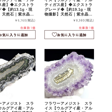
ス産】◆エクストラ
ティガス産】◆エクストラ
◆【約13.1g・現
グレード◆【約19.1g・現
】天然石｜紫水晶｜
物撮影】天然石｜紫水晶｜
｜つらら石｜スタラ
鍾乳石｜つらら石｜スタラ
¥6,160
(税込)
¥8,980
(税込)
｜スライス｜fa21
クタイト｜スライス｜fa21
在庫数 1個
在庫数 1個
2
お気に入りに追加
お気に入りに追加
ーアメジスト スラ
フラワーアメジスト スラ
ウルグアイ産・アル
イス【ウルグアイ産・アル