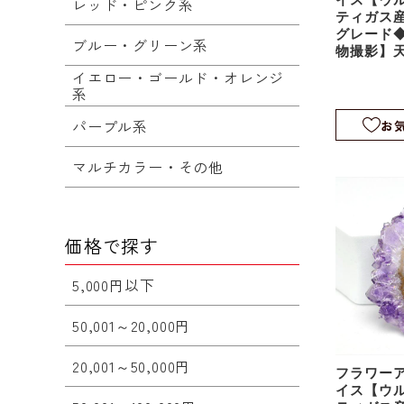
レッド・ピンク系
ティガス
グレード◆
ブルー・グリーン系
物撮影】
鍾乳石｜
イエロー・ゴールド・オレンジ
クタイト｜
系
8
パープル系
お
マルチカラー・その他
価格で探す
5,000円以下
50,001～20,000円
20,001～50,000円
フラワー
イス【ウ