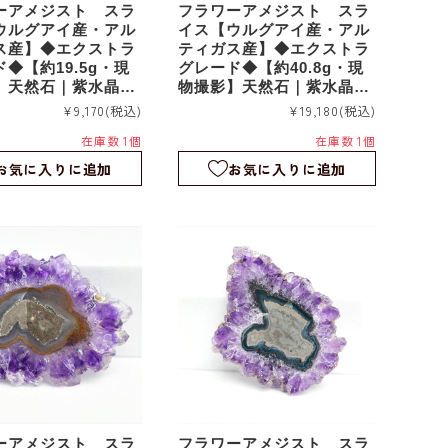
ーアメジスト スラ
フラワーアメジスト スラ
ウルグアイ産・アル
イス【ウルグアイ産・アル
ス産】◆エクストラ
ティガス産】◆エクストラ
◆【約19.5g・現
グレード◆【約40.8g・現
】天然石｜紫水晶｜
物撮影】天然石｜紫水晶｜
｜つらら石｜スタラ
鍾乳石｜つらら石｜スタラ
¥9,170
(税込)
¥19,180
(税込)
｜スライス｜fa23
クタイト｜スライス｜fa23
在庫数 1個
在庫数 1個
0
お気に入りに追加
お気に入りに追加
ーアメジスト スラ
フラワーアメジスト スラ