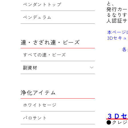
と、
ペンダントトップ
発行カー
るなりす
ペンデュラム
人認証サ
本ページ
3Dセキ
連・さざれ連・ビーズ
各
すべての連・ビーズ
副資材
浄化アイテム
ホワイトセージ
３Ｄセ
パロサント
●クレジ