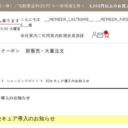
国一律）／宅配便送料550円 ※一部地域を除く
8,000円以上のお
こんにちは __MEMBER_LASTNAME__ __MEMBER_FIR
も承ります
E__様
19:00 火曜定
__
会社案内
ご利用案内
新規会員登録
IT
M
_C
N
クーポン
卸販売・大量注文
T_
_
ショッピングガイド
3Dセキュア導入のお知らせ
ア導入のお知らせ
セキュア導入のお知らせ