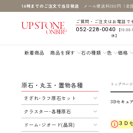
14時までのご注文で当日発送
メール便送料280円（全
ご質問・ご注文はお電話で
052-228-0040
【10:00-
休】
新着商品
商品を探す
石の種類
色
価格
原石・丸玉・置物各種
トップページ
さざれ･ラフ原石セット
3Dセキュ
クラスター･各種原石
３Ｄ
ドーム･ジオード(晶洞)