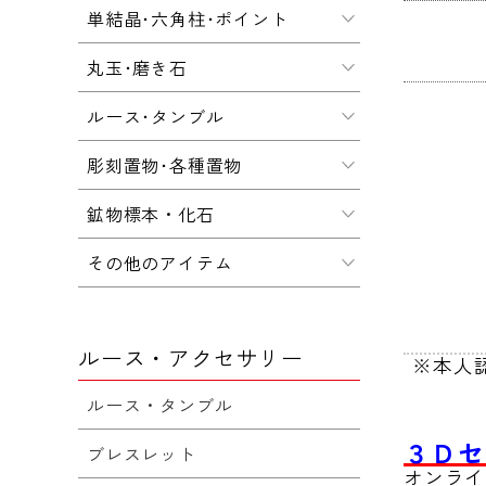
単結晶･六角柱･ポイント
丸玉･磨き石
ルース･タンブル
彫刻置物･各種置物
鉱物標本・化石
その他のアイテム
ルース・アクセサリー
※本人
ルース・タンブル
３Ｄセ
ブレスレット
オンライ