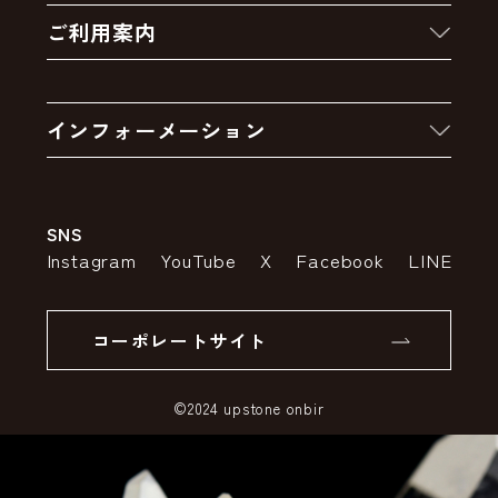
ご利用案内
クーポン
お買い物の流れ
卸販売・大量注文
インフォーメーション
お支払いについて
アウトレットセール
会社案内
送料・配送について
SNS
特定商取引法の表示
ポイントについて
Instagram
YouTube
X
Facebook
LINE
個人情報の取り扱いについて
返品について
コーポレートサイト
SSLサーバー証明書とは
©2024 upstone onbir