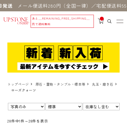
送
メール便送料280円（全国一律）／宅配便送料550
あと
__REMAINING_FREE_SHIPPING__
__
IT
円で送料無料
M
_C
N
T_
_
トップページ
原石・置物・タンブル・標本等
丸玉・磨き石
ローズクォーツ
表示
並び
在
切
順：
庫：
替：
28件中1件～28件を表示