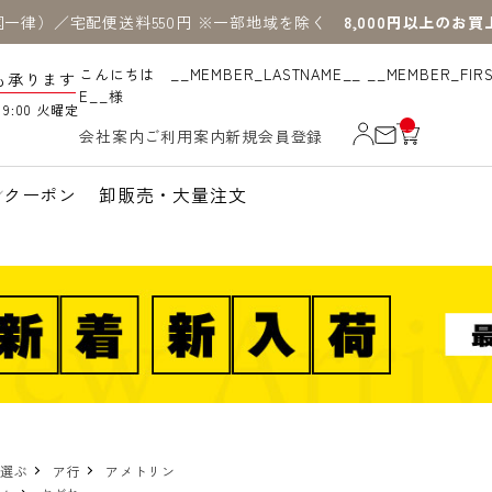
国一律）／宅配便送料550円 ※一部地域を除く
8,000円以上のお
こんにちは __MEMBER_LASTNAME__ __MEMBER_FIR
も承ります
E__様
19:00 火曜定
__
会社案内
ご利用案内
新規会員登録
IT
M
_C
N
クーポン
卸販売・大量注文
T_
_
で選ぶ
ア行
アメトリン