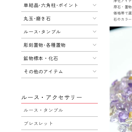
浄化アイ
単結晶･六角柱･ポイント
原石・置
価格帯で
丸玉･磨き石
石のカラ
ルース･タンブル
彫刻置物･各種置物
鉱物標本・化石
その他のアイテム
ルース・アクセサリー
ルース・タンブル
ブレスレット