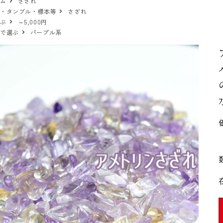
テム
さざれ
物・タンブル・標本等
さざれ
選ぶ
～5,000円
ーで選ぶ
パープル系