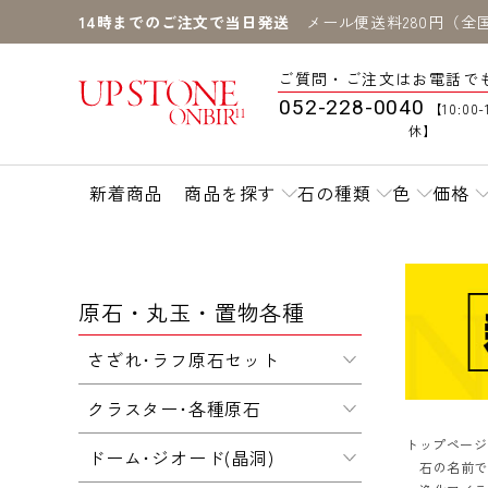
14時までのご注文で当日発送
メール便送料280円（全
ご質問・ご注文はお電話で
052-228-0040
【10:00-
休】
新着商品
商品を探す
石の種類
色
価格
原石・丸玉・置物各種
さざれ･ラフ原石セット
クラスター･各種原石
トップページ
ドーム･ジオード(晶洞)
石の名前