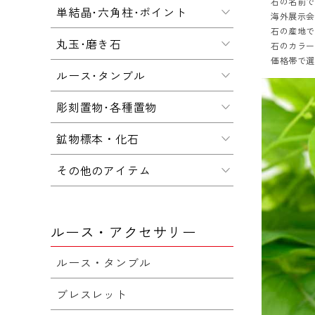
石の名前
単結晶･六角柱･ポイント
海外展示会
石の産地
丸玉･磨き石
石のカラ
価格帯で
ルース･タンブル
彫刻置物･各種置物
鉱物標本・化石
その他のアイテム
ルース・アクセサリー
ルース・タンブル
ブレスレット