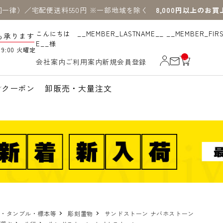
国一律）／宅配便送料550円 ※一部地域を除く
8,000円以上のお
こんにちは __MEMBER_LASTNAME__ __MEMBER_FIR
も承ります
E__様
19:00 火曜定
__
会社案内
ご利用案内
新規会員登録
IT
M
_C
N
クーポン
卸販売・大量注文
T_
_
物・タンブル・標本等
彫刻置物
サンドストーン ナバホストーン