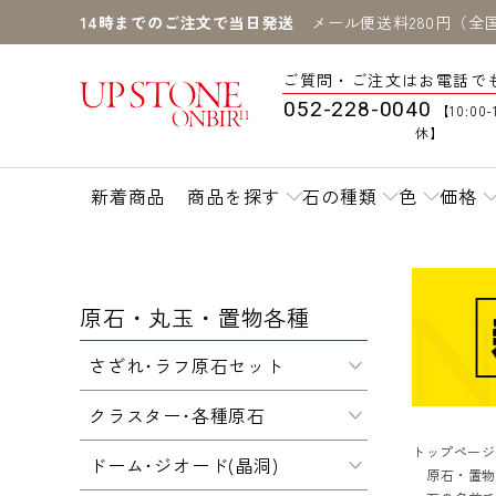
14時までのご注文で当日発送
メール便送料280円（全
ご質問・ご注文はお電話で
052-228-0040
【10:00-
休】
新着商品
商品を探す
石の種類
色
価格
原石・丸玉・置物各種
さざれ･ラフ原石セット
クラスター･各種原石
トップページ
ドーム･ジオード(晶洞)
原石・置