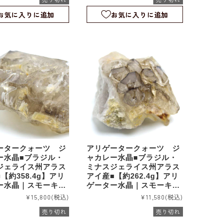
26
rm1223
お気に入りに追加
お気に入りに追加
ータークォーツ ジ
アリゲータークォーツ ジ
ー水晶■ブラジル・
ャカレー水晶■ブラジル・
ジェライス州アラス
ミナスジェライス州アラス
【約358.4g】アリ
アイ産■【約262.4g】アリ
ー水晶｜スモーキー
ゲーター水晶｜スモーキー
ーター｜エレスチャ
アリゲーター｜エレスチャ
¥15,800
(税込)
¥11,580
(税込)
ケルタル｜ワニ水晶
ル｜スケルタル｜ワニ水晶
売り切れ
売り切れ
12
｜rm1111