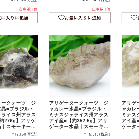
ルタル｜ワニ水晶
ル｜スケルタル｜ワニ水晶
｜スケ
在庫数 1個
在庫数 1個
｜rm1222
rm122
気に入りに追加
お気に入りに追加
タークォーツ ジ
アリゲータークォーツ ジ
アリゲ
水晶■ブラジル・
ャカレー水晶■ブラジル・
ャカレ
ェライス州アラス
ミナスジェライス州アラス
ミナス
約276g】アリゲ
アイ産■【約352.5g】アリ
アイ産■
晶｜スモーキーア
ゲーター水晶｜スモーキー
ゲータ
ー｜エレスチャル
アリゲーター｜エレスチャ
アリゲ
¥12,150
(税込)
¥15,510
(税込)
タル｜ワニ水晶｜
ル｜スケルタル｜ワニ水晶
ル｜ス