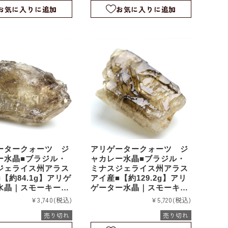
お気に入りに追加
お気に入りに追加
ータークォーツ ジ
アリゲータークォーツ ジ
ー水晶■ブラジル・
ャカレー水晶■ブラジル・
ジェライス州アラス
ミナスジェライス州アラス
【約84.1g】アリゲ
アイ産■【約129.2g】アリ
水晶｜スモーキーア
ゲーター水晶｜スモーキー
ター｜エレスチャル
アリゲーター｜エレスチャ
¥3,740
(税込)
¥5,720
(税込)
ルタル｜ワニ水晶｜
ル｜スケルタル｜ワニ水晶
売り切れ
売り切れ
｜rm1105