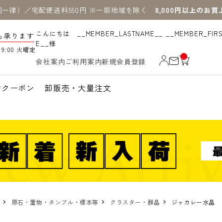
国一律）／宅配便送料550円 ※一部地域を除く
8,000円以上のお
こんにちは __MEMBER_LASTNAME__ __MEMBER_FIR
も承ります
E__様
19:00 火曜定
__
会社案内
ご利用案内
新規会員登録
IT
M
_C
N
クーポン
卸販売・大量注文
T_
_
原石・置物・タンブル・標本等
クラスター・群晶
ジャカレー水晶 