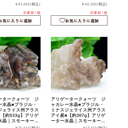
ーター｜エレスチャ
アリゲーター｜エレスチャ
¥87,480
(税込)
¥40,020
(税込)
ケルタル｜ワニ水晶
ル｜スケルタル｜ワニ水晶
在庫数 1個
在庫数 1個
27
｜rm1225
お気に入りに追加
お気に入りに追加
ータークォーツ ジ
アリゲータークォーツ ジ
ー水晶■ブラジル・
ャカレー水晶■ブラジル・
ジェライス州アラス
ミナスジェライス州アラス
【約533g】アリゲ
アイ産■【約307g】アリゲ
水晶｜スモーキーア
ーター水晶｜スモーキーア
ター｜エレスチャル
リゲーター｜エレスチャル
¥23,460
(税込)
¥13,510
(税込)