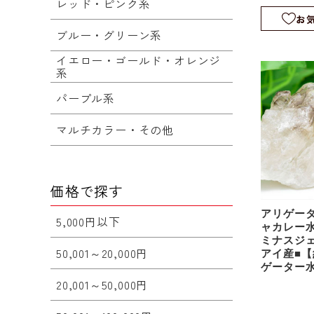
レッド・ピンク系
rm1106
お
ブルー・グリーン系
イエロー・ゴールド・オレンジ
系
パープル系
マルチカラー・その他
価格で探す
アリゲー
5,000円以下
ャカレー
ミナスジ
50,001～20,000円
アイ産■【約
ゲーター
アリゲー
20,001～50,000円
ル｜スケ
｜rm1220