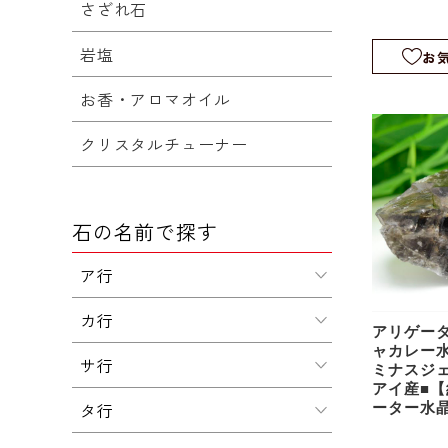
さざれ石
ル｜スケ
｜rm1224
岩塩
お
お香・アロマオイル
クリスタルチューナー
石の名前で探す
ア行
カ行
アリゲー
ャカレー
サ行
ミナスジ
アイ産■【
タ行
ーター水
リゲータ
｜スケル