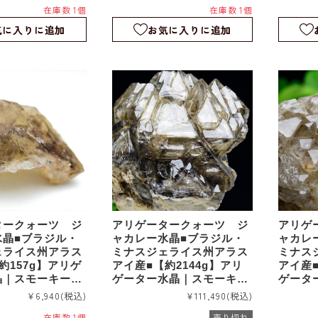
在庫数 1個
在庫数 1個
｜rm1217
｜rm12
気に入りに追加
お気に入りに追加
タークォーツ ジ
アリゲータークォーツ ジ
アリゲ
水晶■ブラジル・
ャカレー水晶■ブラジル・
ャカレ
ェライス州アラス
ミナスジェライス州アラス
ミナス
約157g】アリゲ
アイ産■【約2144g】アリ
アイ産■
晶｜スモーキーア
ゲーター水晶｜スモーキー
ゲータ
ー｜エレスチャル
アリゲーター｜エレスチャ
アリゲ
¥6,940
(税込)
¥111,490
(税込)
タル｜ワニ水晶｜
ル｜スケルタル｜ワニ水晶
ル｜ス
在庫数 1個
売り切れ