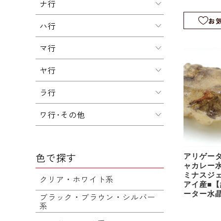
ナ行
rm1218
お
ハ行
マ行
ヤ行
ラ行
ワ行･その他
色で探す
アリゲー
ャカレー
ミナスジ
クリア・ホワイト系
アイ産■【
ーター水
ブラック・ブラウン・シルバー
リゲータ
系
｜スケル