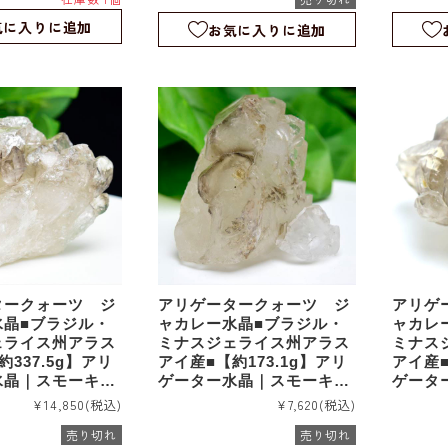
｜rm1229
｜rm12
気に入りに追加
お気に入りに追加
タークォーツ ジ
アリゲータークォーツ ジ
アリゲ
水晶■ブラジル・
ャカレー水晶■ブラジル・
ャカレ
ェライス州アラス
ミナスジェライス州アラス
ミナス
337.5g】アリ
アイ産■【約173.1g】アリ
アイ産■
水晶｜スモーキー
ゲーター水晶｜スモーキー
ゲータ
ター｜エレスチャ
アリゲーター｜エレスチャ
アリゲ
¥14,850
(税込)
¥7,620
(税込)
ルタル｜ワニ水晶
ル｜スケルタル｜ワニ水晶
ル｜ス
売り切れ
売り切れ
｜rm1215
｜rm11