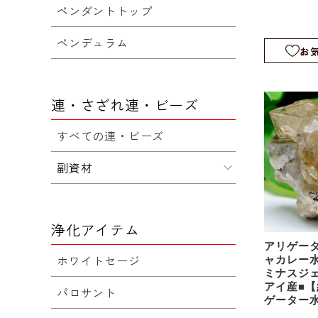
ワースト
ペンダントトップ
ル｜ワニ
原石｜1k
ペンデュラム
8635
お
連・さざれ連・ビーズ
すべての連・ビーズ
副資材
浄化アイテム
アリゲー
ホワイトセージ
ャカレー
ミナスジ
アイ産■【約
パロサント
ゲーター
アリゲー