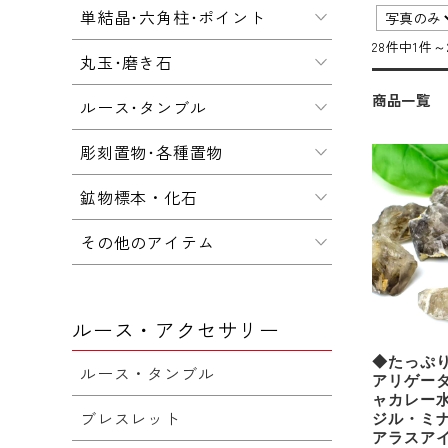
単結晶･六角柱･ポイント
28件中1件
丸玉･磨き石
商品一覧
ルース･タンブル
彫刻置物･各種置物
鉱物標本・化石
その他のアイテム
ルース・アクセサリー
◆たっぷり
ルース・タンブル
アリゲー
ャカレー
ブレスレット
ジル・ミ
アラスア