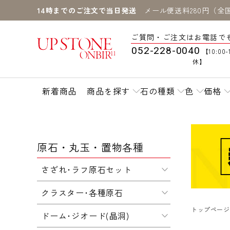
14時までのご注文で当日発送
メール便送料280円（全
ご質問・ご注文はお電話で
052-228-0040
【10:00-
休】
新着商品
商品を探す
石の種類
色
価格
原石・丸玉・置物各種
さざれ･ラフ原石セット
クラスター･各種原石
トップページ
ドーム･ジオード(晶洞)