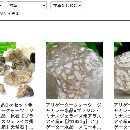
～28件を表示
約1kgセット◆
アリゲータークォーツ ジ
アリゲ
タークォーツ ジ
ャカレー水晶■ブラジル・
ャカレ
水晶 原石【ブラ
ミナスジェライス州アラス
ミナス
ナスジェライス州
アイ産■【約1821g】アリ
アイ産■
イ産】天然石｜パ
ゲーター水晶｜スモーキー
ゲータ