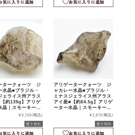
お気に入りに追加
お気に入りに追加
ータークォーツ ジ
アリゲータークォーツ ジ
ー水晶■ブラジル・
ャカレー水晶■ブラジル・
ジェライス州アラス
ミナスジェライス州アラス
【約139g】アリゲ
アイ産■【約64.5g】アリゲ
水晶｜スモーキーア
ーター水晶｜スモーキーア
ター｜エレスチャル
リゲーター｜エレスチャル
¥6,150
(税込)
¥2,870
(税込)
ルタル｜ワニ水晶｜
｜スケルタル｜ワニ水晶｜
売り切れ
売り切れ
rm1101
お気に入りに追加
お気に入りに追加