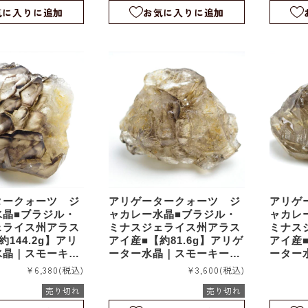
気に入りに追加
お気に入りに追加
タークォーツ ジ
アリゲータークォーツ ジ
アリゲ
水晶■ブラジル・
ャカレー水晶■ブラジル・
ャカレ
ェライス州アラス
ミナスジェライス州アラス
ミナス
144.2g】アリ
アイ産■【約81.6g】アリゲ
アイ産■
水晶｜スモーキー
ーター水晶｜スモーキーア
ーター
ター｜エレスチャ
リゲーター｜エレスチャル
リゲー
¥6,380
(税込)
¥3,600
(税込)
ルタル｜ワニ水晶
｜スケルタル｜ワニ水晶｜
｜スケ
売り切れ
売り切れ
rm1108
rm1107