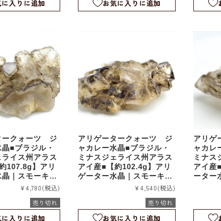
気に入りに追加
お気に入りに追加
タークォーツ ジ
アリゲータークォーツ ジ
アリゲ
水晶■ブラジル・
ャカレー水晶■ブラジル・
ャカレ
ェライス州アラス
ミナスジェライス州アラス
ミナス
107.8g】アリ
アイ産■【約102.4g】アリ
アイ産■
水晶｜スモーキー
ゲーター水晶｜スモーキー
ーター
ター｜エレスチャ
アリゲーター｜エレスチャ
リゲー
¥4,780
(税込)
¥4,540
(税込)
ルタル｜ワニ水晶
ル｜スケルタル｜ワニ水晶
｜スケ
売り切れ
売り切れ
｜rm1103
rm1102
気に入りに追加
お気に入りに追加