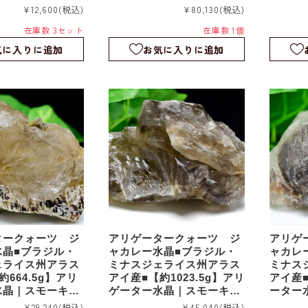
ーン｜エレスチャ
アリゲーター｜エレスチャ
アリゲ
¥12,600
(税込)
¥80,130
(税込)
水晶｜骸晶｜ラフ
ル｜スケルタル｜ワニ水晶
ル｜ス
在庫数 3セット
在庫数 1個
g｜詰め合わせ｜b
｜rm1228
｜rm12
気に入りに追加
お気に入りに追加
タークォーツ ジ
アリゲータークォーツ ジ
アリゲ
水晶■ブラジル・
ャカレー水晶■ブラジル・
ャカレ
ェライス州アラス
ミナスジェライス州アラス
ミナス
664.5g】アリ
アイ産■【約1023.5g】アリ
アイ産■
水晶｜スモーキー
ゲーター水晶｜スモーキー
ーター
ター｜エレスチャ
アリゲーター｜エレスチャ
リゲー
¥29,240
(税込)
¥45,040
(税込)