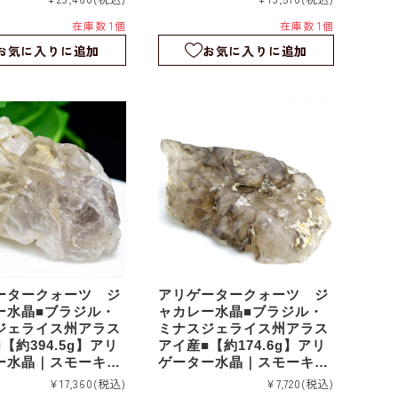
ルタル｜ワニ水晶｜
｜スケルタル｜ワニ水晶｜
在庫数 1個
在庫数 1個
1
rm1219
お気に入りに追加
お気に入りに追加
ータークォーツ ジ
アリゲータークォーツ ジ
ー水晶■ブラジル・
ャカレー水晶■ブラジル・
ジェライス州アラス
ミナスジェライス州アラス
【約394.5g】アリ
アイ産■【約174.6g】アリ
ー水晶｜スモーキー
ゲーター水晶｜スモーキー
ーター｜エレスチャ
アリゲーター｜エレスチャ
¥17,360
(税込)
¥7,720
(税込)
ケルタル｜ワニ水晶
ル｜スケルタル｜ワニ水晶