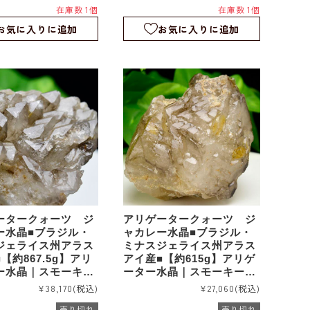
在庫数 1個
在庫数 1個
16
｜rm1110
お気に入りに追加
お気に入りに追加
ータークォーツ ジ
アリゲータークォーツ ジ
ー水晶■ブラジル・
ャカレー水晶■ブラジル・
ジェライス州アラス
ミナスジェライス州アラス
【約867.5g】アリ
アイ産■【約615g】アリゲ
ー水晶｜スモーキー
ーター水晶｜スモーキーア
ーター｜エレスチャ
リゲーター｜エレスチャル
¥38,170
(税込)
¥27,060
(税込)
ケルタル｜ワニ水晶
｜スケルタル｜ワニ水晶｜
売り切れ
売り切れ