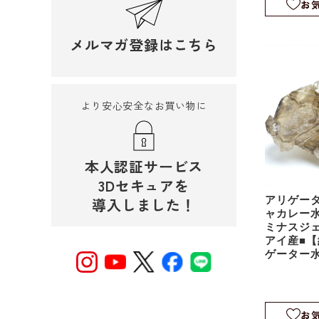
お
メルマガ登録はこちら
より安心安全なお買い物に
本人認証サービス
3Dセキュアを
アリゲー
導入しました！
ャカレー
ミナスジ
アイ産■【約
ゲーター
アリゲー
ル｜スケ
｜rm1104
お