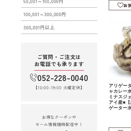
50,001～100,000円
お
100,001～300,000円
300,001円以上
ご質問・ご注文は
お電話でも承ります
052-228-0040
アリゲー
【10:00-19:00 火曜定休】
ャカレー
ミナスジ
アイ産■【約
ゲーター
アリゲー
お得なクーポンや
ル｜スケ
セール情報随時配信中！
｜rm1109