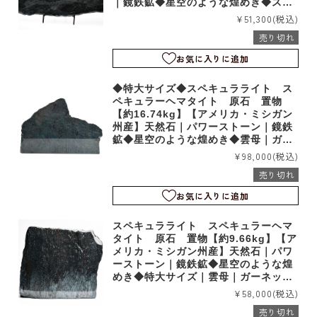
｜鏡鉄鉱◆星空のような煌めき◆スタ
ンド台座付き｜雲母｜ガーネット｜石
¥51,300
(税込)
英｜アッパーミシガン｜d19047
売り切れ
お気に入りに追加
◆特大サイズ◆スペキュラライト ス
ペキュラーヘマタイト 原石 置物
【約16.74kg】【アメリカ・ミシガン
州産】天然石｜パワーストーン｜鏡鉄
鉱◆星空のような煌めき◆雲母｜ガー
ネット｜石英｜アッパーミシガン｜t2
¥98,000
(税込)
0174
売り切れ
お気に入りに追加
スペキュラライト スペキュラーヘマ
タイト 原石 置物【約9.66kg】【ア
メリカ・ミシガン州産】天然石｜パワ
ーストーン｜鏡鉄鉱◆星空のような煌
めき◆特大サイズ｜雲母｜ガーネット
｜石英｜アッパーミシガン｜d19049
¥58,000
(税込)
売り切れ