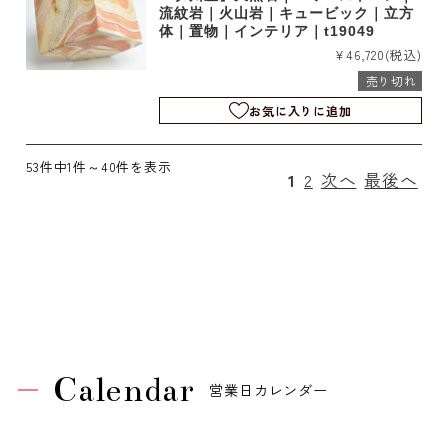
流紋岩｜火山岩｜キュービック｜立方
体｜置物｜インテリア｜t19049
¥46,720
(税込)
売り切れ
お気に入りに追加
53件中1件～40件を表示
1
2
次へ
最後へ
Calendar
営業日カレンダー