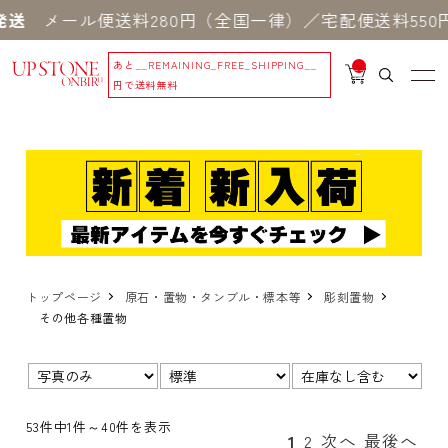
メール便送料280円（全国一律）／宅配便送料550円 
あと
__REMAINING_FREE_SHIPPING__
__
IT
円で送料無料
M
_C
N
T_
_
トップページ
原石・置物・タンブル・標本等
彫刻置物
その他各種置物
表示
並び
在
切
順：
庫：
替：
53件中1件～40件を表示
1
2
次へ
最後へ