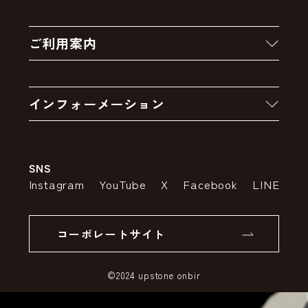
新着商品
ご利用案内
クーポン
お買い物の流れ
卸販売・大量注文
インフォーメーション
お支払いについて
アウトレットセール
会社案内
送料・配送について
SNS
特定商取引法の表示
ポイントについて
Instagram
YouTube
X
Facebook
LINE
個人情報の取り扱いについて
返品について
コーポレートサイト
SSLサーバー証明書とは
©2024 upstone onbir