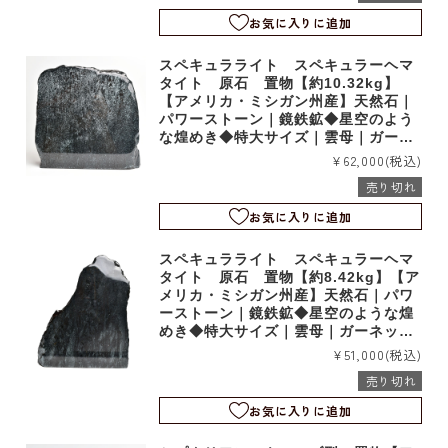
お気に入りに追加
スペキュラライト スペキュラーヘマ
タイト 原石 置物【約10.32kg】
【アメリカ・ミシガン州産】天然石｜
パワーストーン｜鏡鉄鉱◆星空のよう
な煌めき◆特大サイズ｜雲母｜ガーネ
ット｜石英｜アッパーミシガン｜d190
¥62,000
(税込)
46
売り切れ
お気に入りに追加
スペキュラライト スペキュラーヘマ
タイト 原石 置物【約8.42kg】【ア
メリカ・ミシガン州産】天然石｜パワ
ーストーン｜鏡鉄鉱◆星空のような煌
めき◆特大サイズ｜雲母｜ガーネット
｜石英｜アッパーミシガン｜d19045
¥51,000
(税込)
売り切れ
お気に入りに追加