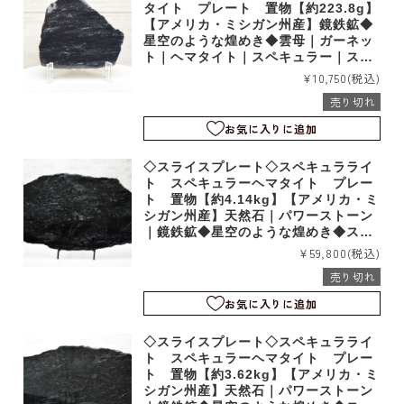
タイト プレート 置物【約223.8g】
【アメリカ・ミシガン州産】鏡鉄鉱◆
星空のような煌めき◆雲母｜ガーネッ
ト｜ヘマタイト｜スペキュラー｜スラ
イス｜t24473
¥10,750
(税込)
売り切れ
お気に入りに追加
◇スライスプレート◇スペキュラライ
ト スペキュラーヘマタイト プレー
ト 置物【約4.14kg】【アメリカ・ミ
シガン州産】天然石｜パワーストーン
｜鏡鉄鉱◆星空のような煌めき◆スタ
ンド台座付き｜雲母｜ガーネット｜石
¥59,800
(税込)
英｜アッパーミシガン｜d19048
売り切れ
お気に入りに追加
◇スライスプレート◇スペキュラライ
ト スペキュラーヘマタイト プレー
ト 置物【約3.62kg】【アメリカ・ミ
シガン州産】天然石｜パワーストーン