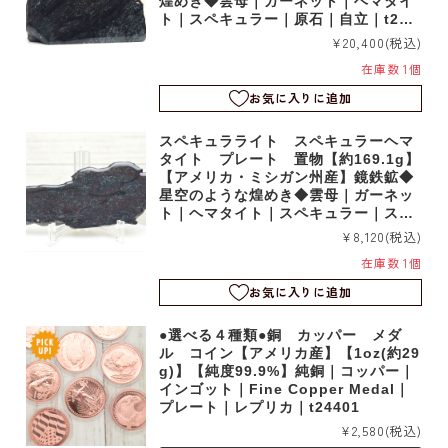
煌めき◆雲母｜ガーネット｜ヘマタイ
ト｜スペキュラー｜原石｜自立｜t244
79
¥20,400
(税込)
在庫数 1個
お気に入りに追加
スペキュラライト スペキュラーヘマ
タイト プレート 置物【約169.1g】
【アメリカ・ミシガン州産】鏡鉄鉱◆
星空のような煌めき◆雲母｜ガーネッ
ト｜ヘマタイト｜スペキュラー｜スラ
イス｜t24472
¥8,120
(税込)
在庫数 1個
お気に入りに追加
●選べる４種類●銅 カッパー メダ
ル コイン【アメリカ産】【1oz(約29
g)】【純度99.9%】純銅｜コッパー｜
インゴット｜Fine Copper Medal｜
プレート｜レプリカ｜t24401
¥2,580
(税込)