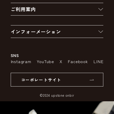
新着商品
ご利用案内
クーポン
お買い物の流れ
卸販売・大量注文
インフォーメーション
お支払いについて
アウトレットセール
会社案内
送料・配送について
SNS
特定商取引法の表示
ポイントについて
Instagram
YouTube
X
Facebook
LINE
個人情報の取り扱いについて
返品について
コーポレートサイト
SSLサーバー証明書とは
©2024 upstone onbir