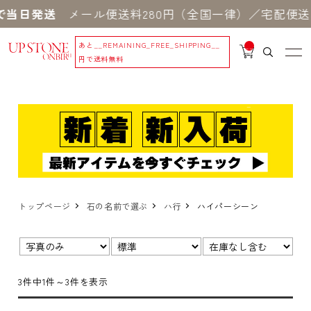
で当日発送
メール便送料280円（全国一律）／宅配便送料
あと
__REMAINING_FREE_SHIPPING__
__
IT
円で送料無料
M
_C
N
T_
_
トップページ
石の名前で選ぶ
ハ行
ハイパーシーン
表示
並び
在
切
順：
庫：
替：
3件中1件～3件を表示