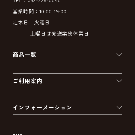
営業時間：10:00-19:00
定休日：火曜日
土曜日は発送業務休業日
商品一覧
新着商品
ご利用案内
クーポン
お買い物の流れ
卸販売・大量注文
インフォーメーション
お支払いについて
アウトレットセール
会社案内
送料・配送について