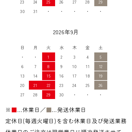
23
24
25
26
27
28
29
30
31
・
・
・
・
・
2026年9月
日
月
火
水
木
金
土
・
・
1
2
3
4
5
6
7
8
9
10
11
12
13
14
15
16
17
18
19
20
21
22
23
24
25
26
27
28
29
30
・
・
・
※
■
…休業日／
■
…発送休業日
定休日(毎週火曜日)を含む休業日及び発送業務
休業日のご注文は翌営業日に順次発送させて