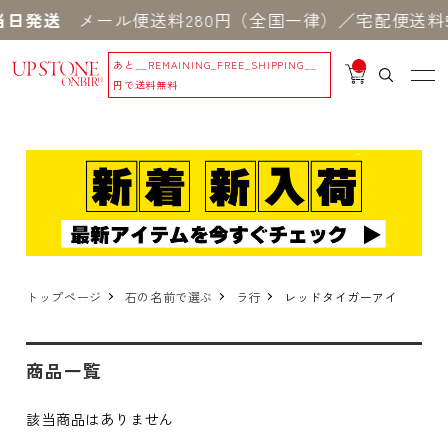
日発送
メール便送料280円（全国一律）／宅配便送料5
あと
__REMAINING_FREE_SHIPPING__
__
IT
円で送料無料
M
_C
N
T_
_
トップページ
石の名前で選ぶ
ラ行
レッドタイガーアイ
商品一覧
該当商品はありません