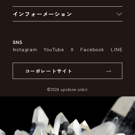
お買い物の流れ
卸販売・大量注文
インフォーメーション
お支払いについて
アウトレットセール
会社案内
送料・配送について
SNS
特定商取引法の表示
ポイントについて
Instagram
YouTube
X
Facebook
LINE
個人情報の取り扱いについて
返品について
コーポレートサイト
SSLサーバー証明書とは
©2024 upstone onbir