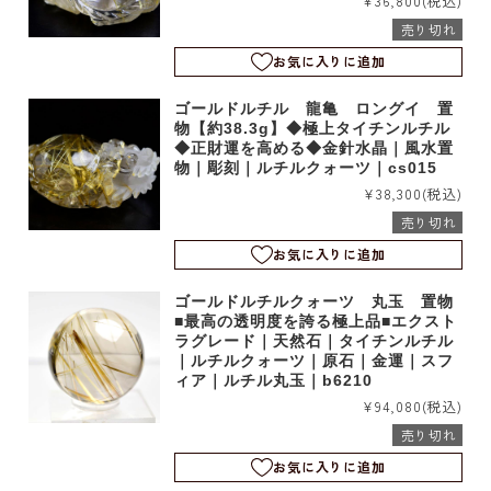
¥36,800
(税込)
売り切れ
お気に入りに追加
ゴールドルチル 龍亀 ロングイ 置
物【約38.3g】◆極上タイチンルチル
◆正財運を高める◆金針水晶｜風水置
物｜彫刻｜ルチルクォーツ｜cs015
¥38,300
(税込)
売り切れ
お気に入りに追加
ゴールドルチルクォーツ 丸玉 置物
■最高の透明度を誇る極上品■エクスト
ラグレード｜天然石｜タイチンルチル
｜ルチルクォーツ｜原石｜金運｜スフ
ィア｜ルチル丸玉｜b6210
¥94,080
(税込)
売り切れ
お気に入りに追加