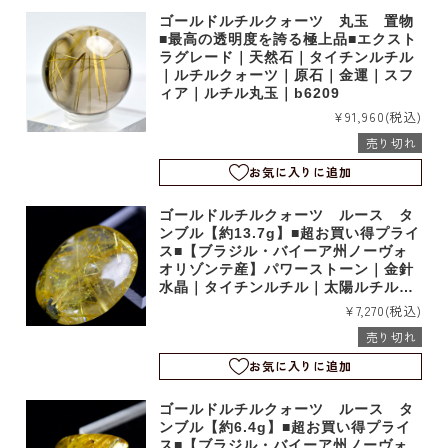
ゴールドルチルクォーツ 丸玉 置物
■最高の透明度を誇る極上品■エクスト
ラグレード｜天然石｜タイチンルチル
｜ルチルクォーツ｜原石｜金運｜スフ
ィア｜ルチル丸玉｜b6209
¥91,960
(税込)
売り切れ
お気に入りに追加
ゴールドルチルクォーツ ルース タ
ンブル【約13.7g】■超お買い得プライ
ス■【ブラジル・バイーア州ノーヴォ
オリゾンテ産】パワーストーン｜金針
水晶｜タイチンルチル｜太陽ルチル｜
素材｜タンブル｜お買い得品｜e1111
¥7,270
(税込)
売り切れ
お気に入りに追加
ゴールドルチルクォーツ ルース タ
ンブル【約6.4g】■超お買い得プライ
ス■【ブラジル・バイーア州ノーヴォ