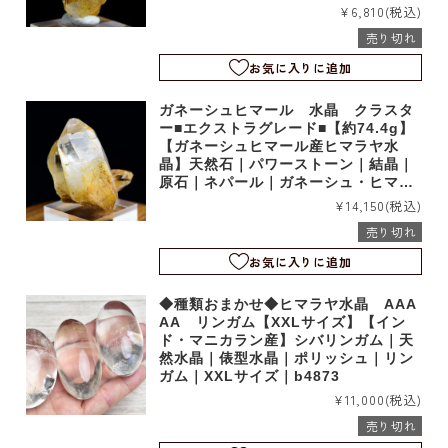
ール産｜ヒンドゥン｜シェルトン｜b6
¥6,810
(税込)
846
売り切れ
お気に入りに追加
ガネーシュヒマール 水晶 クラスタ
ー■エクストラグレード■【約74.4g】
【ガネーシュヒマール産ヒマラヤ水
晶】天然石｜パワーストーン｜結晶｜
原石｜ネパール｜ガネーシュ・ヒマー
ル産｜ヒンドゥン｜シェルトン｜b684
¥14,150
(税込)
5
売り切れ
お気に入りに追加
◆種類おまかせ◆ヒマラヤ水晶 AAA
AA リンガム【XXLサイズ】【イン
ド・マニカラン産】シバリンガム｜天
然水晶｜俵型水晶｜ポリッシュ｜リン
ガム｜XXLサイズ｜b4873
¥11,000
(税込)
売り切れ