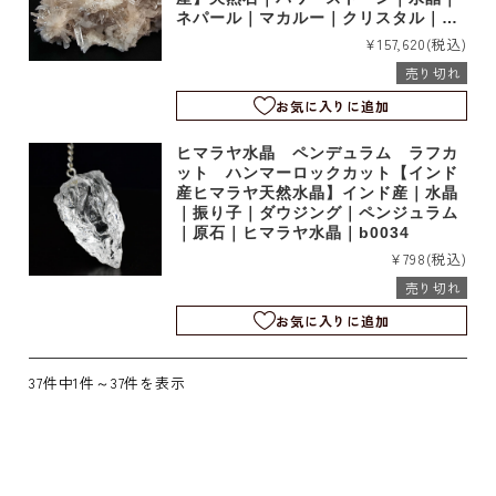
ネパール｜マカルー｜クリスタル｜結
晶｜原石｜浄化｜置物｜インテリア｜
¥157,620
(税込)
b1876
売り切れ
お気に入りに追加
ヒマラヤ水晶 ペンデュラム ラフカ
ット ハンマーロックカット【インド
産ヒマラヤ天然水晶】インド産｜水晶
｜振り子｜ダウジング｜ペンジュラム
｜原石｜ヒマラヤ水晶｜b0034
¥798
(税込)
売り切れ
お気に入りに追加
37件中1件～37件を表示