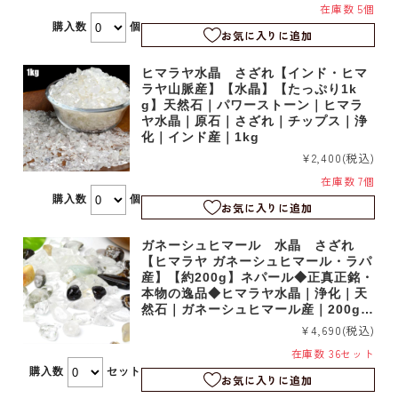
在庫数 5個
購入数
個
お気に入りに追加
ヒマラヤ水晶 さざれ【インド・ヒマ
ラヤ山脈産】【水晶】【たっぷり1k
g】天然石｜パワーストーン｜ヒマラ
ヤ水晶｜原石｜さざれ｜チップス｜浄
化｜インド産｜1kg
¥2,400
(税込)
在庫数 7個
購入数
個
お気に入りに追加
ガネーシュヒマール 水晶 さざれ
【ヒマラヤ ガネーシュヒマール・ラパ
産】【約200g】ネパール◆正真正銘・
本物の逸品◆ヒマラヤ水晶｜浄化｜天
然石｜ガネーシュヒマール産｜200g｜
b1780
¥4,690
(税込)
在庫数 36セット
購入数
セット
お気に入りに追加