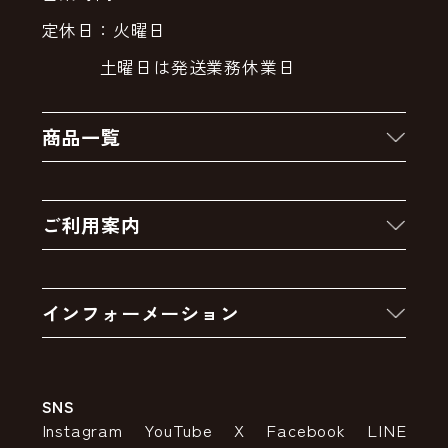
定休日：火曜日
土曜日は発送業務休業日
商品一覧
新着商品
ご利用案内
クーポン
お買い物の流れ
卸販売・大量注文
インフォーメーション
お支払いについて
アウトレットセール
会社案内
送料・配送について
SNS
特定商取引法の表示
ポイントについて
Instagram
YouTube
X
Facebook
LINE