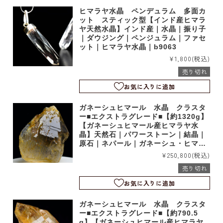
ヒマラヤ水晶 ペンデュラム 多面カ
ット スティック型【インド産ヒマラ
ヤ天然水晶】インド産｜水晶｜振り子
｜ダウジング｜ペンジュラム｜ファセ
ット｜ヒマラヤ水晶｜b9063
¥1,800
(税込)
売り切れ
お気に入りに追加
ガネーシュヒマール 水晶 クラスタ
ー■エクストラグレード■【約1320g】
【ガネーシュヒマール産ヒマラヤ水
晶】天然石｜パワーストーン｜結晶｜
原石｜ネパール｜ガネーシュ・ヒマー
ル産｜ヒンドゥン｜シェルトン｜b685
¥250,800
(税込)
6
売り切れ
お気に入りに追加
ガネーシュヒマール 水晶 クラスタ
ー■エクストラグレード■【約790.5
g】【ガネーシュヒマール産ヒマラヤ