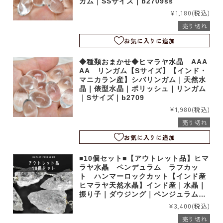
ガム｜SSサイズ｜b2709ss
¥1,180
(税込)
売り切れ
お気に入りに追加
◆種類おまかせ◆ヒマラヤ水晶 AAA
AA リンガム【Sサイズ】【インド・
マニカラン産】シバリンガム｜天然水
晶｜俵型水晶｜ポリッシュ｜リンガム
｜Sサイズ｜b2709
¥1,980
(税込)
売り切れ
お気に入りに追加
■10個セット■【アウトレット品】ヒマ
ラヤ水晶 ペンデュラム ラフカッ
ト ハンマーロックカット【インド産
ヒマラヤ天然水晶】インド産｜水晶｜
振り子｜ダウジング｜ペンジュラム｜
原石｜ヒマラヤ水晶｜訳あり｜10個入
¥3,400
(税込)
り｜b0034outlet
売り切れ