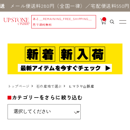
メール便送料280円（全国一律）／宅配便送料550円 
あと
__REMAINING_FREE_SHIPPING__
__
IT
円で送料無料
M
_C
N
T_
_
トップページ
石の産地で選ぶ
ヒマラヤ山脈産
カテゴリーをさらに絞り込む