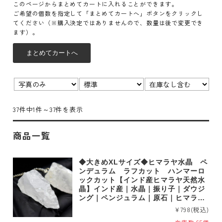
このページからまとめてカートに入れることができます。
ご希望の個数を指定して「まとめてカートへ」ボタンをクリックし
てください（※購入決定ではありませんので、数量は後で変更でき
ます）。
表示
並び
在
切
順：
庫：
替：
37件中1件～37件を表示
商品一覧
◆大きめXLサイズ◆ヒマラヤ水晶 ペ
ンデュラム ラフカット ハンマーロ
ックカット【インド産ヒマラヤ天然水
晶】インド産｜水晶｜振り子｜ダウジ
ング｜ペンジュラム｜原石｜ヒマラヤ
水晶｜b0034xl
¥798
(税込)