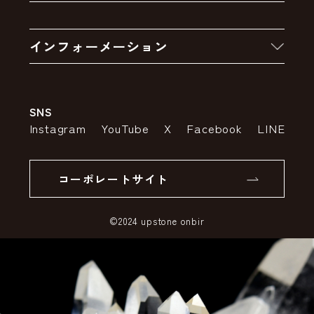
お買い物の流れ
卸販売・大量注文
インフォーメーション
お支払いについて
アウトレットセール
会社案内
送料・配送について
SNS
特定商取引法の表示
ポイントについて
Instagram
YouTube
X
Facebook
LINE
個人情報の取り扱いについて
返品について
コーポレートサイト
SSLサーバー証明書とは
©2024 upstone onbir