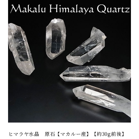
ヒマラヤ水晶 原石【マカルー産】【約30g前後】