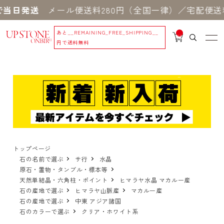
当日発送
メール便送料280円（全国一律）／宅配便送料
あと
__REMAINING_FREE_SHIPPING__
__
IT
円で送料無料
M
_C
N
T_
_
トップページ
石の名前で選ぶ
サ行
水晶
原石・置物・タンブル・標本等
天然単結晶・六角柱・ポイント
ヒマラヤ水晶 マカルー産
石の産地で選ぶ
ヒマラヤ山脈産
マカルー産
石の産地で選ぶ
中東 アジア諸国
石のカラーで選ぶ
クリア・ホワイト系