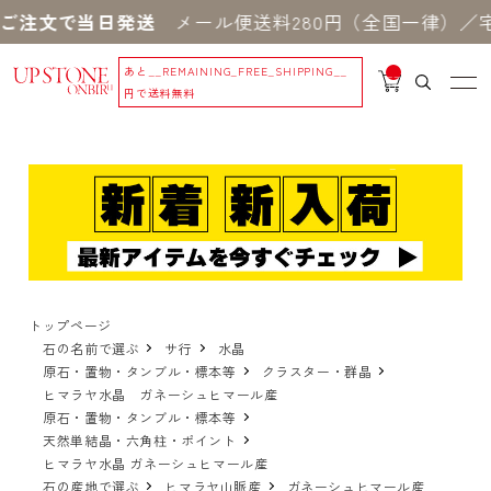
ご注文で当日発送
メール便送料280円（全国一律）／宅配
あと
__REMAINING_FREE_SHIPPING__
__
IT
円で送料無料
M
_C
N
T_
_
トップページ
石の名前で選ぶ
サ行
水晶
原石・置物・タンブル・標本等
クラスター・群晶
ヒマラヤ水晶 ガネーシュヒマール産
原石・置物・タンブル・標本等
天然単結晶・六角柱・ポイント
ヒマラヤ水晶 ガネーシュヒマール産
石の産地で選ぶ
ヒマラヤ山脈産
ガネーシュヒマール産