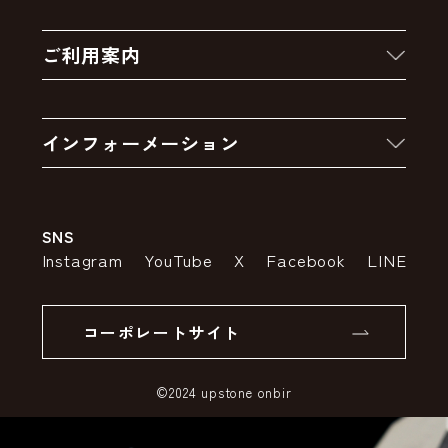
新着商品
ご利用案内
クーポン
お買い物の流れ
卸販売・大量注文
インフォーメーション
お支払いについて
アウトレットセール
会社案内
送料・配送について
SNS
特定商取引法の表示
ポイントについて
Instagram
YouTube
X
Facebook
LINE
個人情報の取り扱いについて
返品について
コーポレートサイト
SSLサーバー証明書とは
©2024 upstone onbir