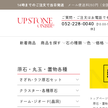
14時までのご注文で当日発送
メール便送料280円（全
ご質問・ご注文はお電話で
052-228-0040
【10:00-
休】
新着商品
商品を探す
石の種類
色
価格
原石・丸玉・置物各種
さざれ･ラフ原石セット
クラスター･各種原石
トップページ
ドーム･ジオード(晶洞)
原石・置