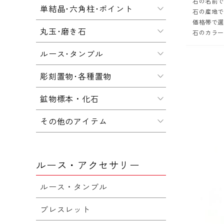
石の名前
単結晶･六角柱･ポイント
石の産地
価格帯で
丸玉･磨き石
石のカラ
ルース･タンブル
彫刻置物･各種置物
鉱物標本・化石
その他のアイテム
ルース・アクセサリー
ルース・タンブル
ブレスレット