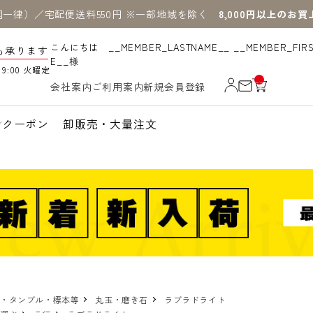
国一律）／宅配便送料550円 ※一部地域を除く
8,000円以上のお
こんにちは __MEMBER_LASTNAME__ __MEMBER_FIR
も承ります
E__様
19:00 火曜定
__
会社案内
ご利用案内
新規会員登録
IT
M
_C
N
クーポン
卸販売・大量注文
T_
_
物・タンブル・標本等
丸玉・磨き石
ラブラドライト