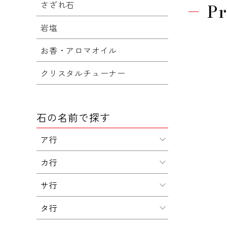
さざれ石
Pr
岩塩
お香・アロマオイル
クリスタルチューナー
石の名前で探す
ア行
カ行
サ行
タ行