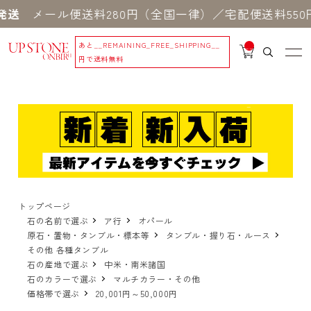
ール便送料280円（全国一律）／宅配便送料550円 
あと
__REMAINING_FREE_SHIPPING__
__
IT
円で送料無料
M
_C
N
T_
_
トップページ
石の名前で選ぶ
ア行
オパール
原石・置物・タンブル・標本等
タンブル・握り石・ルース
その他 各種タンブル
石の産地で選ぶ
中米・南米諸国
石のカラーで選ぶ
マルチカラー・その他
価格帯で選ぶ
20,001円～50,000円