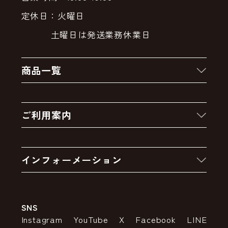
定休日：火曜日
土曜日は発送業務休業日
商品一覧
新着商品
ご利用案内
クーポン
お買い物の流れ
卸販売・大量注文
インフォーメーション
お支払いについて
アウトレットセール
会社案内
送料・配送について
SNS
特定商取引法の表示
ポイントについて
Instagram
YouTube
X
Facebook
LINE