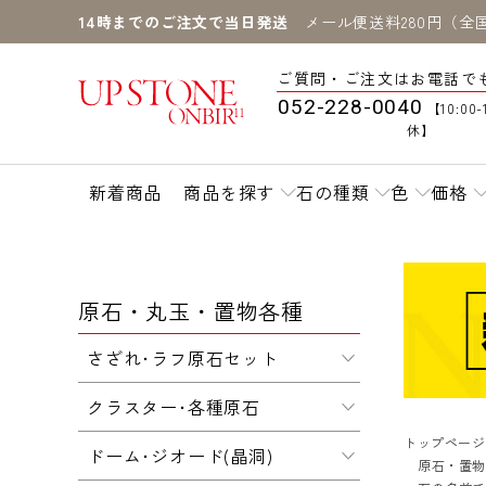
14時までのご注文で当日発送
メール便送料280円（全
ご質問・ご注文はお電話で
052-228-0040
【10:00-
休】
新着商品
商品を探す
石の種類
色
価格
原石・丸玉・置物各種
さざれ･ラフ原石セット
クラスター･各種原石
トップページ
ドーム･ジオード(晶洞)
原石・置