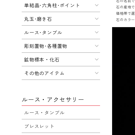
石の名前
単結晶･六角柱･ポイント
石の産地
価格帯で
丸玉･磨き石
石のカラ
ルース･タンブル
彫刻置物･各種置物
鉱物標本・化石
その他のアイテム
ルース・アクセサリー
ルース・タンブル
ブレスレット