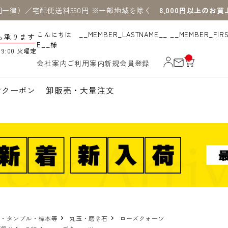
国一律）／宅配便送料550円 ※一部地域を除く
8,000円以上のお
こんにちは __MEMBER_LASTNAME__ __MEMBER_FIR
も承ります
E__様
19:00 火曜定
__
会社案内
ご利用案内
新規会員登録
IT
M
_C
N
クーポン
卸販売・大量注文
T_
_
物・タンブル・標本等
丸玉・磨き石
ローズクォーツ