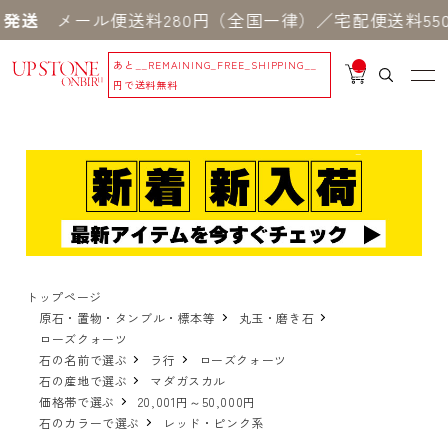
送
メール便送料280円（全国一律）／宅配便送料550円
あと
__REMAINING_FREE_SHIPPING__
__
IT
円で送料無料
M
_C
N
T_
_
トップページ
原石・置物・タンブル・標本等
丸玉・磨き石
ローズクォーツ
石の名前で選ぶ
ラ行
ローズクォーツ
石の産地で選ぶ
マダガスカル
価格帯で選ぶ
20,001円～50,000円
石のカラーで選ぶ
レッド・ピンク系