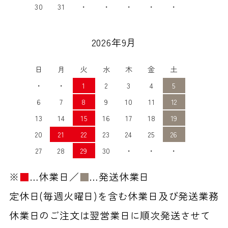
30
31
・
・
・
・
・
2026年9月
日
月
火
水
木
金
土
・
・
1
2
3
4
5
6
7
8
9
10
11
12
13
14
15
16
17
18
19
20
21
22
23
24
25
26
27
28
29
30
・
・
・
※
■
…休業日／
■
…発送休業日
定休日(毎週火曜日)を含む休業日及び発送業務
休業日のご注文は翌営業日に順次発送させて