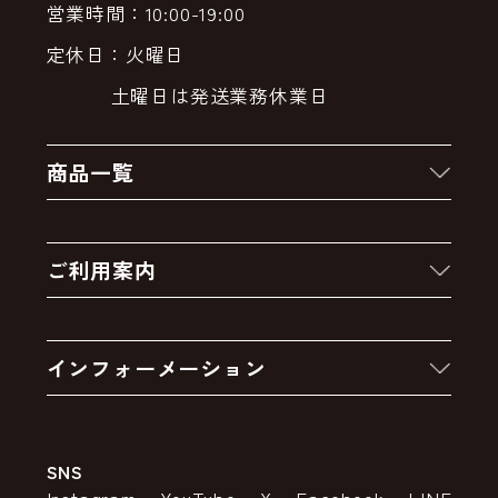
営業時間：10:00-19:00
定休日：火曜日
土曜日は発送業務休業日
商品一覧
新着商品
ご利用案内
クーポン
お買い物の流れ
卸販売・大量注文
インフォーメーション
お支払いについて
アウトレットセール
会社案内
送料・配送について
SNS
特定商取引法の表示
ポイントについて
Instagram
YouTube
X
Facebook
LINE