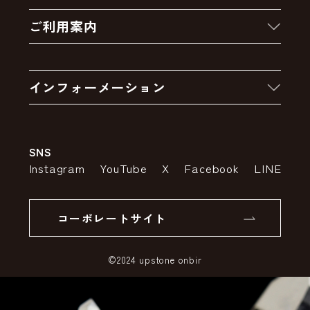
新着商品
ご利用案内
クーポン
お買い物の流れ
卸販売・大量注文
インフォーメーション
お支払いについて
アウトレットセール
会社案内
送料・配送について
SNS
特定商取引法の表示
ポイントについて
Instagram
YouTube
X
Facebook
LINE
個人情報の取り扱いについて
返品について
コーポレートサイト
SSLサーバー証明書とは
©2024 upstone onbir