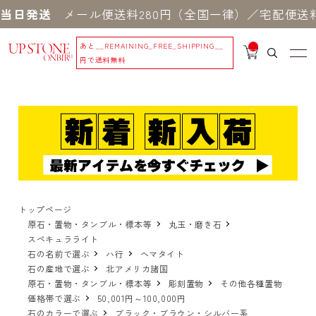
当日発送
メール便送料280円（全国一律）／宅配便送料5
あと
__REMAINING_FREE_SHIPPING__
__
IT
円で送料無料
M
_C
N
T_
_
トップページ
原石・置物・タンブル・標本等
丸玉・磨き石
スペキュラライト
石の名前で選ぶ
ハ行
ヘマタイト
石の産地で選ぶ
北アメリカ諸国
原石・置物・タンブル・標本等
彫刻置物
その他各種置物
価格帯で選ぶ
50,001円～100,000円
石のカラーで選ぶ
ブラック・ブラウン・シルバー系