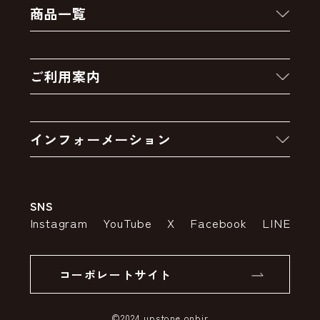
商品一覧
新着商品
ご利用案内
クーポン
お買い物の流れ
卸販売・大量注文
インフォーメーション
お支払いについて
アウトレットセール
会社案内
送料・配送について
SNS
特定商取引法の表示
ポイントについて
Instagram
YouTube
X
Facebook
LINE
個人情報の取り扱いについて
返品について
コーポレートサイト
SSLサーバー証明書とは
©2024 upstone onbir