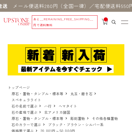
ール便送料280円（全国一律）／宅配便送料550円 
あと
__REMAINING_FREE_SHIPPING__
__
IT
円で送料無料
M
_C
N
T_
_
トップページ
原石・置物・タンブル・標本等
丸玉・磨き石
スペキュラライト
石の名前で選ぶ
ハ行
ヘマタイト
石の産地で選ぶ
北アメリカ諸国
原石・置物・タンブル・標本等
彫刻置物
その他各種置物
石のカラーで選ぶ
ブラック・ブラウン・シルバー系
価格帯で選ぶ
20,001円～50,000円