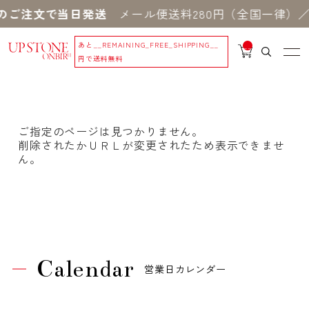
のご注文で当日発送
メール便送料280円（全国一律）／
あと
__REMAINING_FREE_SHIPPING__
__
IT
円で送料無料
M
_C
N
T_
_
ご指定のページは見つかりません。
削除されたかＵＲＬが変更されたため表示できませ
ん。
Calendar
営業日カレンダー