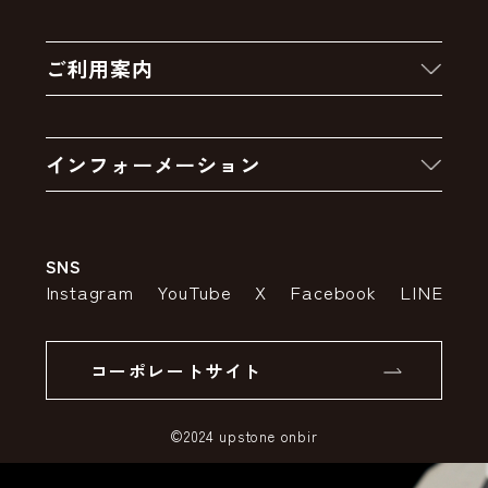
新着商品
ご利用案内
クーポン
お買い物の流れ
卸販売・大量注文
インフォーメーション
お支払いについて
アウトレットセール
会社案内
送料・配送について
SNS
特定商取引法の表示
ポイントについて
Instagram
YouTube
X
Facebook
LINE
個人情報の取り扱いについて
返品について
コーポレートサイト
SSLサーバー証明書とは
©2024 upstone onbir