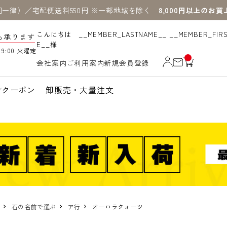
国一律）／宅配便送料550円 ※一部地域を除く
8,000円以上のお
こんにちは __MEMBER_LASTNAME__ __MEMBER_FIR
も承ります
E__様
19:00 火曜定
__
会社案内
ご利用案内
新規会員登録
IT
M
_C
N
クーポン
卸販売・大量注文
T_
_
石の名前で選ぶ
ア行
オーロラクォーツ