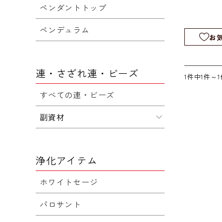
然石｜パ
ペンダントトップ
｜連販売
ペンデュラム
お
連・さざれ連・ビーズ
1件中1件～
すべての連・ビーズ
副資材
浄化アイテム
ホワイトセージ
パロサント