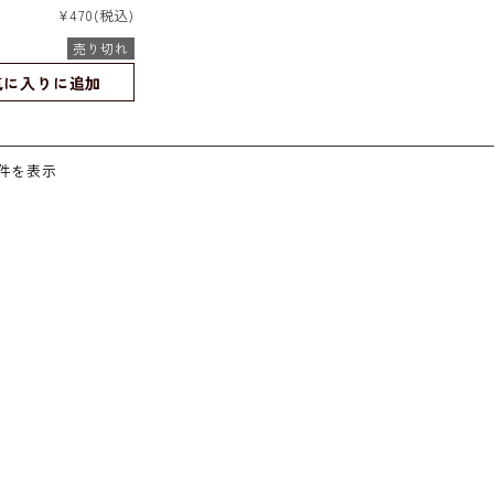
ワーストーン｜連
¥470
(税込)
｜さざれ
売り切れ
気に入りに追加
1件を表示