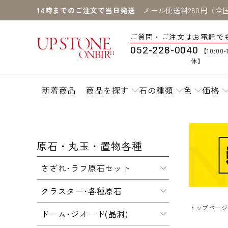
14時までのご注文で当日発送
メール便送料280円（全
ご質問・ご注文はお電話で
052-228-0040
【10:00-
休】
新着商品
商品を探す
石の種類
色
価格
原石・丸玉・置物各種
さざれ･ラフ原石セット
クラスター･各種原石
トップページ
ドーム･ジオード(晶洞)