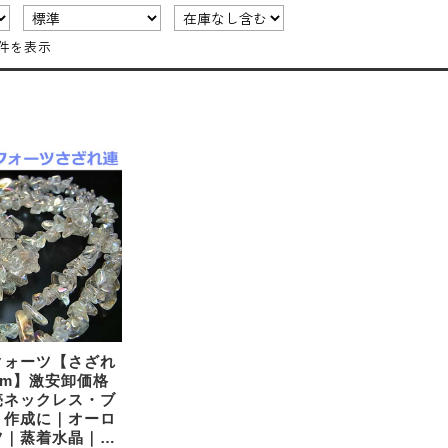
1件を表示
クォーツ【さざれ
cm】激安卸価格
売ネックレス・ブ
ト作成に｜オーロ
ツ｜蒸着水晶｜天