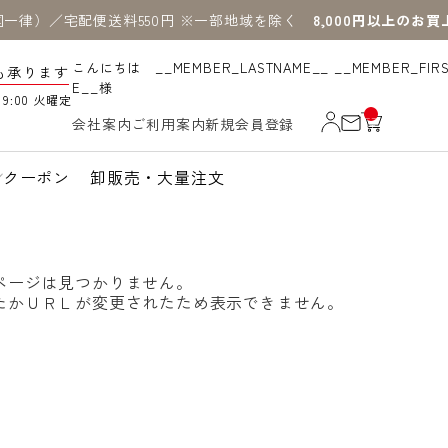
国一律）／宅配便送料550円 ※一部地域を除く
8,000円以上のお
こんにちは __MEMBER_LASTNAME__ __MEMBER_FIR
も承ります
E__様
19:00 火曜定
__
会社案内
ご利用案内
新規会員登録
IT
M
_C
N
クーポン
卸販売・大量注文
T_
_
ページは見つかりません。
たかＵＲＬが変更されたため表示できません。