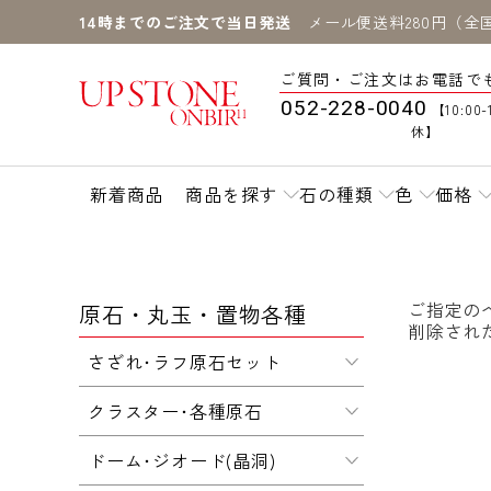
14時までのご注文で当日発送
メール便送料280円（全
ご質問・ご注文はお電話で
052-228-0040
【10:00-
休】
新着商品
商品を探す
石の種類
色
価格
ご指定の
原石・丸玉・置物各種
削除され
さざれ･ラフ原石セット
クラスター･各種原石
ドーム･ジオード(晶洞)