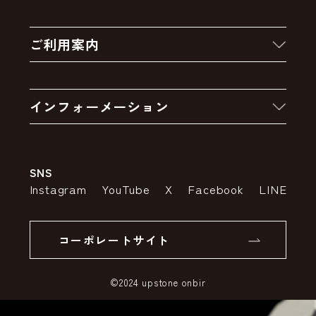
新着商品
ご利用案内
クーポン
お買い物の流れ
卸販売・大量注文
インフォーメーション
お支払いについて
アウトレットセール
会社案内
送料・配送について
SNS
特定商取引法の表示
ポイントについて
Instagram
YouTube
X
Facebook
LINE
個人情報の取り扱いについて
返品について
コーポレートサイト
SSLサーバー証明書とは
©2024 upstone onbir