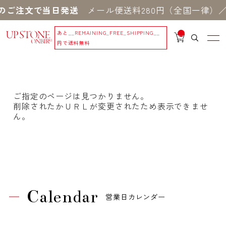
のご注文で当日発送
メール便送料280円（全国一律）／
あと
__REMAINING_FREE_SHIPPING__
__
IT
円で送料無料
M
_C
N
T_
_
ご指定のページは見つかりません。
削除されたかＵＲＬが変更されたため表示できませ
ん。
Calendar
営業日カレンダー