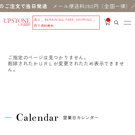
のご注文で当日発送
メール便送料280円（全国一律）／
あと
__REMAINING_FREE_SHIPPING__
__
IT
円で送料無料
M
_C
N
T_
_
ご指定のページは見つかりません。
削除されたかＵＲＬが変更されたため表示できませ
ん。
Calendar
営業日カレンダー