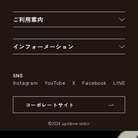
新着商品
ご利用案内
クーポン
お買い物の流れ
卸販売・大量注文
インフォーメーション
お支払いについて
アウトレットセール
会社案内
送料・配送について
SNS
特定商取引法の表示
ポイントについて
Instagram
YouTube
X
Facebook
LINE
個人情報の取り扱いについて
返品について
コーポレートサイト
SSLサーバー証明書とは
©2024 upstone onbir