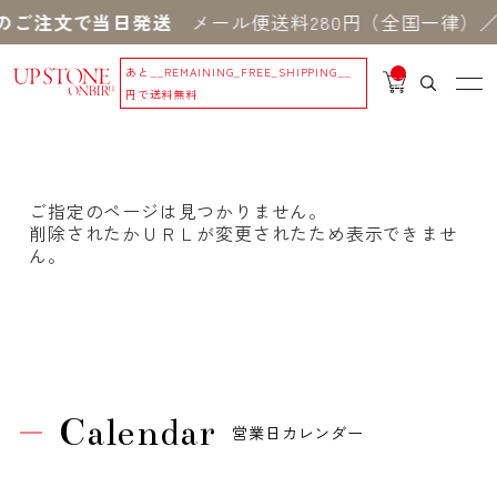
のご注文で当日発送
メール便送料280円（全国一律）／
あと
__REMAINING_FREE_SHIPPING__
__
IT
円で送料無料
M
_C
N
T_
_
ご指定のページは見つかりません。
削除されたかＵＲＬが変更されたため表示できませ
ん。
Calendar
営業日カレンダー