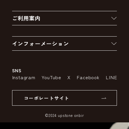
新着商品
ご利用案内
クーポン
お買い物の流れ
卸販売・大量注文
インフォーメーション
お支払いについて
アウトレットセール
会社案内
送料・配送について
SNS
特定商取引法の表示
ポイントについて
Instagram
YouTube
X
Facebook
LINE
個人情報の取り扱いについて
返品について
コーポレートサイト
SSLサーバー証明書とは
©2024 upstone onbir