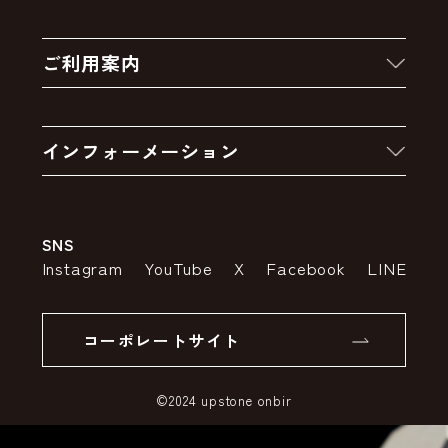
新着商品
ご利用案内
クーポン
お買い物の流れ
卸販売・大量注文
インフォーメーション
お支払いについて
アウトレットセール
会社案内
送料・配送について
SNS
特定商取引法の表示
ポイントについて
Instagram
YouTube
X
Facebook
LINE
個人情報の取り扱いについて
返品について
コーポレートサイト
SSLサーバー証明書とは
©2024 upstone onbir