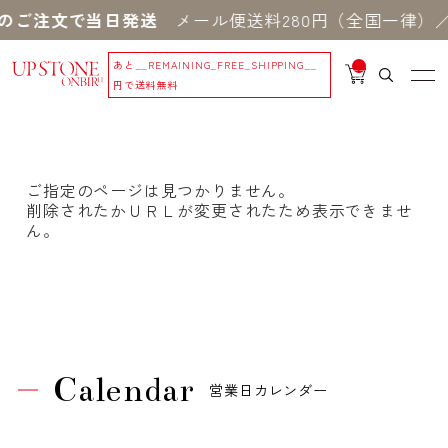
のご注文で当日発送
メール便送料280円（全国一律）／
あと
__REMAINING_FREE_SHIPPING__
__
IT
円で送料無料
M
_C
N
T_
_
ご指定のページは見つかりません。
削除されたかＵＲＬが変更されたため表示できませ
ん。
Calendar
営業日カレンダー