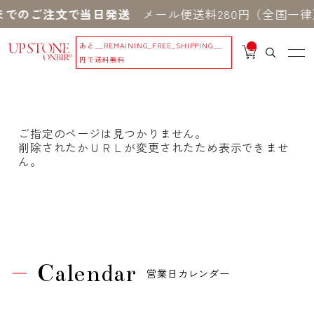
までのご注文で当日発送
メール便送料280円（全国一律）
あと
__REMAINING_FREE_SHIPPING__
__
IT
円で送料無料
M
_C
N
T_
_
ご指定のページは見つかりません。
削除されたかＵＲＬが変更されたため表示できませ
ん。
Calendar
営業日カレンダー