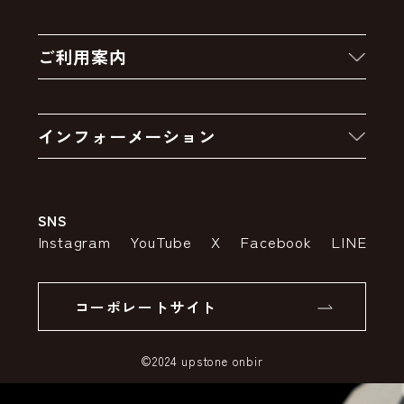
新着商品
ご利用案内
クーポン
お買い物の流れ
卸販売・大量注文
インフォーメーション
お支払いについて
アウトレットセール
会社案内
送料・配送について
SNS
特定商取引法の表示
ポイントについて
Instagram
YouTube
X
Facebook
LINE
個人情報の取り扱いについて
返品について
コーポレートサイト
SSLサーバー証明書とは
©2024 upstone onbir