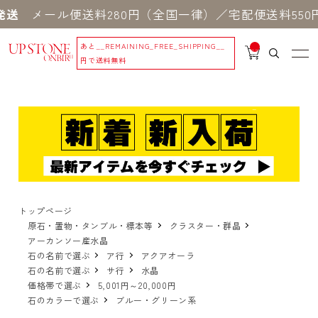
ール便送料280円（全国一律）／宅配便送料550円 
あと
__REMAINING_FREE_SHIPPING__
__
IT
円で送料無料
M
_C
N
T_
_
トップページ
原石・置物・タンブル・標本等
クラスター・群晶
アーカンソー産水晶
石の名前で選ぶ
ア行
アクアオーラ
石の名前で選ぶ
サ行
水晶
価格帯で選ぶ
5,001円～20,000円
石のカラーで選ぶ
ブルー・グリーン系