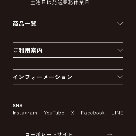
土曜日は発送業務休業日
商品一覧
新着商品
ご利用案内
クーポン
お買い物の流れ
卸販売・大量注文
インフォーメーション
お支払いについて
アウトレットセール
会社案内
送料・配送について
SNS
特定商取引法の表示
ポイントについて
Instagram
YouTube
X
Facebook
LINE
個人情報の取り扱いについて
返品について
コーポレートサイト