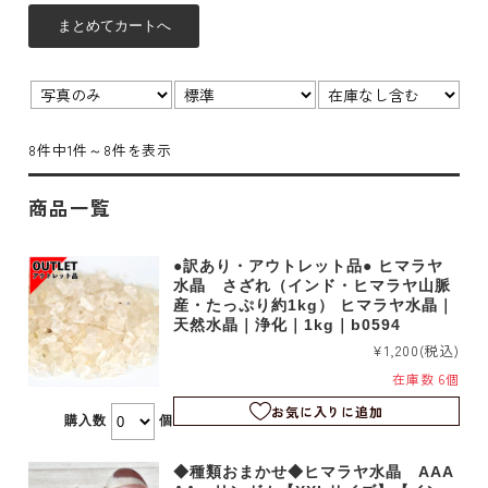
表示
並び
在
切
順：
庫：
替：
8件中1件～8件を表示
商品一覧
●訳あり・アウトレット品● ヒマラヤ
水晶 さざれ（インド・ヒマラヤ山脈
産・たっぷり約1kg） ヒマラヤ水晶｜
天然水晶｜浄化｜1kg｜b0594
¥1,200
(税込)
在庫数 6個
お気に入りに追加
購入数
個
◆種類おまかせ◆ヒマラヤ水晶 AAA