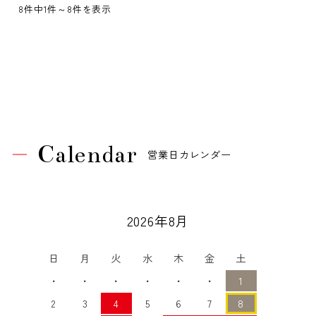
8件中1件～8件を表示
Calendar
営業日カレンダー
2026年8月
日
月
火
水
木
金
土
・
・
・
・
・
・
1
2
3
4
5
6
7
8