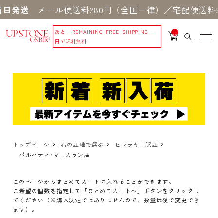
日発送
メール便送料280円（全国一律）／宅配便送料5
あと
__REMAINING_FREE_SHIPPING__
__
IT
円で送料無料
M
_C
N
T_
_
トップページ
石の産地で選ぶ
ヒマラヤ山脈産
パルバティ･マニカラン産
このページからまとめてカートに入れることができます。
ご希望の個数を指定して「まとめてカートへ」ボタンをクリックし
てください（※購入決定ではありませんので、数量は後で変更でき
ます）。