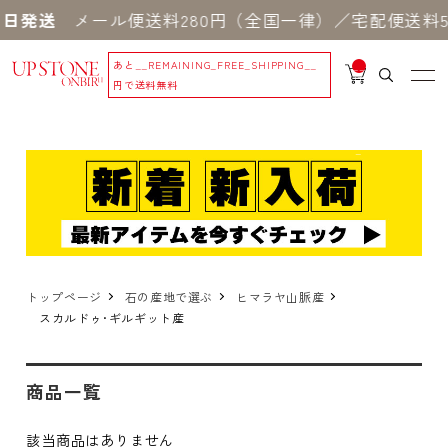
日発送
メール便送料280円（全国一律）／宅配便送料5
あと
__REMAINING_FREE_SHIPPING__
__
IT
円で送料無料
M
_C
N
T_
_
トップページ
石の産地で選ぶ
ヒマラヤ山脈産
スカルドゥ･ギルギット産
商品一覧
該当商品はありません