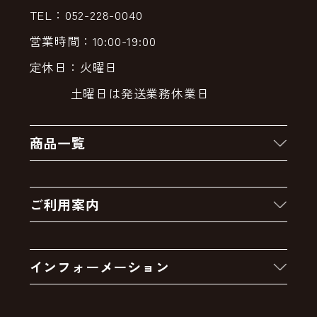
TEL：052-228-0040
営業時間：10:00-19:00
定休日：火曜日
土曜日は発送業務休業日
商品一覧
新着商品
ご利用案内
クーポン
お買い物の流れ
卸販売・大量注文
インフォーメーション
お支払いについて
アウトレットセール
会社案内
送料・配送について