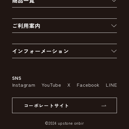
商品一覧
新着商品
ご利用案内
クーポン
お買い物の流れ
卸販売・大量注文
インフォーメーション
お支払いについて
アウトレットセール
会社案内
送料・配送について
SNS
特定商取引法の表示
ポイントについて
Instagram
YouTube
X
Facebook
LINE
個人情報の取り扱いについて
返品について
コーポレートサイト
SSLサーバー証明書とは
©2024 upstone onbir