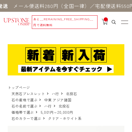
ール便送料280円（全国一律）／宅配便送料550円 ※
あと
__REMAINING_FREE_SHIPPING__
__
IT
円で送料無料
M
_C
N
T_
_
トップページ
天然石ブレスレット
ハ行
北投石
石の産地で選ぶ
中東 アジア諸国
石の名前で選ぶ
ハ行
北投石
価格帯で選ぶ
5,001円～20,000円
石のカラーで選ぶ
クリア・ホワイト系