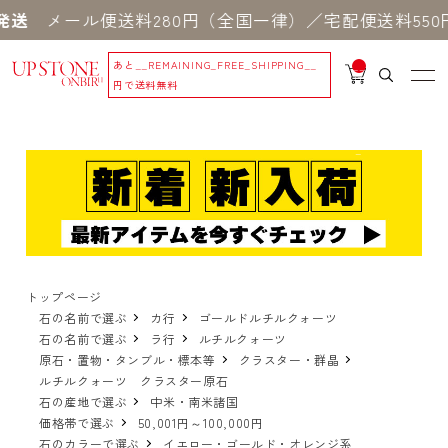
ール便送料280円（全国一律）／宅配便送料550円 ※
あと
__REMAINING_FREE_SHIPPING__
__
IT
円で送料無料
M
_C
N
T_
_
トップページ
石の名前で選ぶ
カ行
ゴールドルチルクォーツ
石の名前で選ぶ
ラ行
ルチルクォーツ
原石・置物・タンブル・標本等
クラスター・群晶
ルチルクォーツ クラスター原石
石の産地で選ぶ
中米・南米諸国
価格帯で選ぶ
50,001円～100,000円
石のカラーで選ぶ
イエロー・ゴールド・オレンジ系