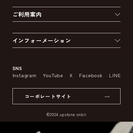
新着商品
ご利用案内
クーポン
お買い物の流れ
卸販売・大量注文
インフォーメーション
お支払いについて
アウトレットセール
会社案内
送料・配送について
SNS
特定商取引法の表示
ポイントについて
Instagram
YouTube
X
Facebook
LINE
個人情報の取り扱いについて
返品について
コーポレートサイト
SSLサーバー証明書とは
©2024 upstone onbir