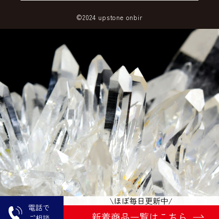
©2024 upstone onbir