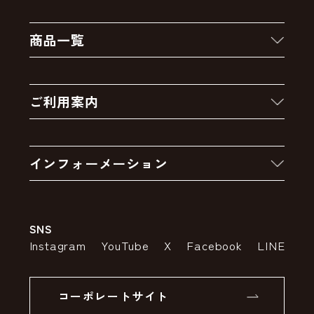
商品一覧
新着商品
ご利用案内
クーポン
お買い物の流れ
卸販売・大量注文
インフォーメーション
お支払いについて
アウトレットセール
会社案内
送料・配送について
SNS
特定商取引法の表示
ポイントについて
Instagram
YouTube
X
Facebook
LINE
個人情報の取り扱いについて
返品について
コーポレートサイト
SSLサーバー証明書とは