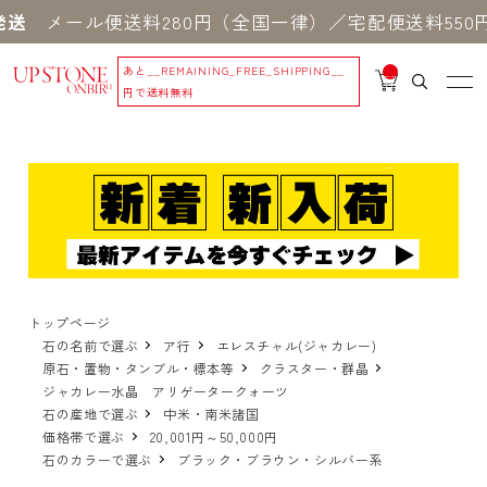
ール便送料280円（全国一律）／宅配便送料550円 ※
あと
__REMAINING_FREE_SHIPPING__
__
IT
円で送料無料
M
_C
N
T_
_
トップページ
石の名前で選ぶ
ア行
エレスチャル(ジャカレー)
原石・置物・タンブル・標本等
クラスター・群晶
ジャカレー水晶 アリゲータークォーツ
石の産地で選ぶ
中米・南米諸国
価格帯で選ぶ
20,001円～50,000円
石のカラーで選ぶ
ブラック・ブラウン・シルバー系