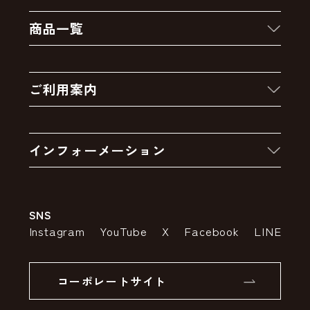
商品一覧
新着商品
ご利用案内
クーポン
お買い物の流れ
卸販売・大量注文
インフォーメーション
お支払いについて
アウトレットセール
会社案内
送料・配送について
SNS
特定商取引法の表示
ポイントについて
Instagram
YouTube
X
Facebook
LINE
個人情報の取り扱いについて
返品について
コーポレートサイト
SSLサーバー証明書とは