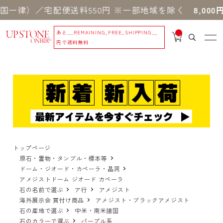
）／宅配便送料550円 ※一部地域を除く
8,000円以
あと
__REMAINING_FREE_SHIPPING__
__
IT
円で送料無料
M
_C
N
T_
_
トップページ
原石・置物・タンブル・標本等
ドーム・ジオード・カペーラ・晶洞
アメジストドーム ジオード カペーラ
石の名前で選ぶ
ア行
アメジスト
海外展示会 買付け商品
アメジスト・ブラックアメジスト
石の産地で選ぶ
中米・南米諸国
石のカラーで選ぶ
パープル系