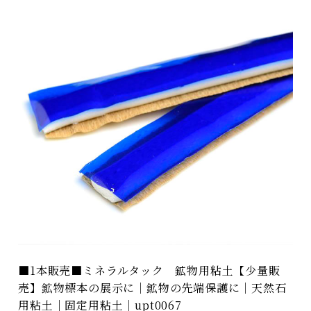
■1本販売■ミネラルタック 鉱物用粘土【少量販
売】鉱物標本の展示に｜鉱物の先端保護に｜天然石
用粘土｜固定用粘土｜upt0067