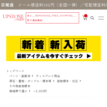
発送
メール便送料280円（全国一律）／宅配便送料550
あと
__REMAINING_FREE_SHIPPING__
__
IT
円で送料無料
M
_C
N
T_
_
トップページ
パーツ・副資材
ディスプレイ用品
原石・置物・タンブル・標本等
鉱物標本・化石
その他鉱物標本
価格帯で選ぶ
～5,000円