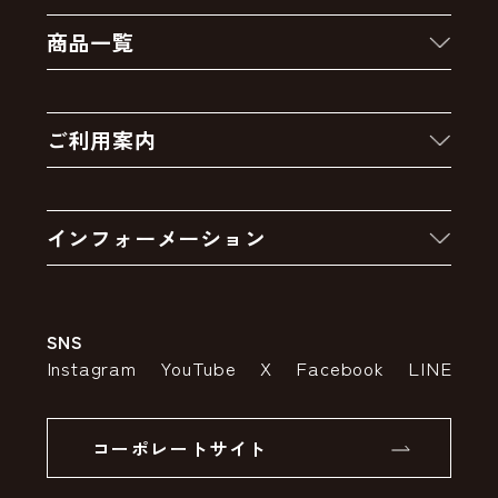
商品一覧
新着商品
ご利用案内
クーポン
お買い物の流れ
卸販売・大量注文
インフォーメーション
お支払いについて
アウトレットセール
会社案内
送料・配送について
SNS
特定商取引法の表示
ポイントについて
Instagram
YouTube
X
Facebook
LINE
個人情報の取り扱いについて
返品について
コーポレートサイト
SSLサーバー証明書とは