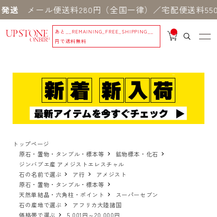
メール便送料280円（全国一律）／宅配便送料550円
あと
__REMAINING_FREE_SHIPPING__
__
IT
円で送料無料
M
_C
N
T_
_
トップページ
原石・置物・タンブル・標本等
鉱物標本・化石
ジンバブエ産 アメジストエレスチャル
石の名前で選ぶ
ア行
アメジスト
原石・置物・タンブル・標本等
天然単結晶・六角柱・ポイント
スーパーセブン
石の産地で選ぶ
アフリカ大陸諸国
価格帯で選ぶ
5,001円～20,000円